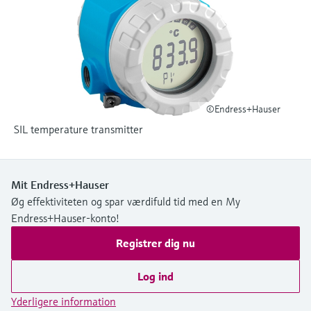
Niveaumåling med tryk
Procesfotometre
Device Viewer
Find produktspecifik information og
Shop alle
dokumentation
Måling med
mikrobølgetransmission
Find reservedele
©Endress+Hauser
Find reservedele efter produktkategori,
Memosens-teknologi
ordrekode eller serienummer
SIL temperature transmitter
Shop alle
Mit Endress+Hauser
Øg effektiviteten og spar værdifuld tid med en My
Endress+Hauser-konto!
Registrer dig nu
Log ind
Yderligere information