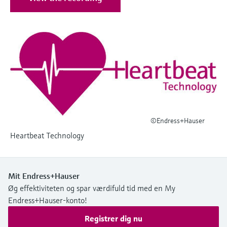
Niveaumåling med tryk
Procesfotometre
Device Viewer
Find produktspecifik information og
Shop alle
dokumentation
Måling med
mikrobølgetransmission
Find reservedele
Find reservedele efter produktkategori,
Memosens-teknologi
ordrekode eller serienummer
Shop alle
©Endress+Hauser
Heartbeat Technology
Mit Endress+Hauser
Øg effektiviteten og spar værdifuld tid med en My
Endress+Hauser-konto!
Registrer dig nu