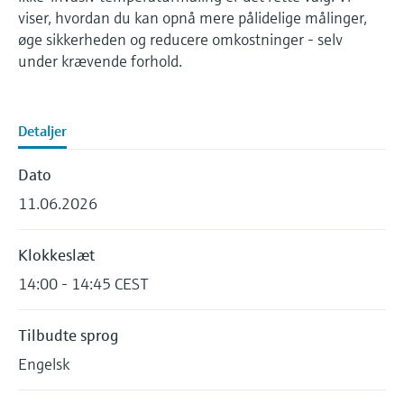
Gain knowledge with our learning resources
Endress+Hauser Optical Analysis
viser, hvordan du kan opnå mere pålidelige målinger,
Job opportunities at
Optical analysis
Shop alle
Konduktiv niveaumåling
Temperatur-switche
Energy managers & application
Luftkvalitetsmåleenheder
Netilion Device Viewer
Minedrift, mineraler og metaller
Karriere
Bæredygtighed
Oversigt over arrangementer og
Laboratorieinstrumenter
øge sikkerheden og reducere omkostninger - selv
Endress+Hauser SICK
Arrangementer
managers
Endress+Hauser SICK
uddannelse
under krævende forhold.
Vælg mellem forskellige arrangementer,
Netilion IIoT
Niveaumåling med
Overfladetemperaturfølere
Røgdetektorer
Netilion Water
Utilities
Relaterede virksomheder
Automatiske vandprøveudtagere
herunder kurser, seminarer, udstillinger,
svømmerafbryder
Surge arresters
messer og onlineseminarer.
Softwareløsninger
Kabelsonder
Enheder til måling af synsvidde
TOC-, COD- og SAC-analysatorer
Detaljer
Radiometrisk niveaumåling
Shop alle
I fokus for alle industrier
Multipunktstermometre
Overhøjdedetektorer
Dato
ORP-sensorer og transmittere
Niveaumåling med
Produkteredskaber
11.06.2026
Bæredygtighedsløsninger til
Shop alle
Shop alle
drejebladsafbryder
Slamniveausensorer og -
industrielle markeder
transmittere
Produktfinder
Klokkeslæt
Servoniveaumåling
Find produkter baseret på
Transformation af procesindustrien
14:00 - 14:45 CEST
produktegenskaber
Næringsstofanalysatorer og -
gennem digitalisering
Elektromekanisk niveaumåling
sensorer
Instrument-valg via
Tilbudte sprog
Driftsmæssig overlegenhed baseret
applikationsparametre
Engelsk
Niveaumåling med
Analysatorer til hårdhed, jern og
på beslutningsrelevant
Find, vælg og konfigurer produkter ved hjælp
mikrobølgebarriere
mere
procesgennemsigtighed
af applikationsparametre.