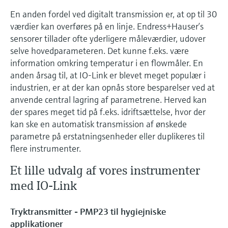
En anden fordel ved digitalt transmission er, at op til 30
Niveaumåling med tryk
Procesfotometre
Device Viewer
værdier kan overføres på en linje. Endress+Hauser’s
Find produktspecifik information og
sensorer tillader ofte yderligere måleværdier, udover
Shop alle
dokumentation
Måling med
selve hovedparameteren. Det kunne f.eks. være
mikrobølgetransmission
information omkring temperatur i en flowmåler. En
Find reservedele
anden årsag til, at IO-Link er blevet meget populær i
Find reservedele efter produktkategori,
industrien, er at der kan opnås store besparelser ved at
Memosens-teknologi
ordrekode eller serienummer
anvende central lagring af parametrene. Herved kan
der spares meget tid på f.eks. idriftsættelse, hvor der
Shop alle
kan ske en automatisk transmission af ønskede
parametre på erstatningsenheder eller duplikeres til
flere instrumenter.
Et lille udvalg af vores instrumenter
med IO-Link
Tryktransmitter - PMP23 til hygiejniske
applikationer