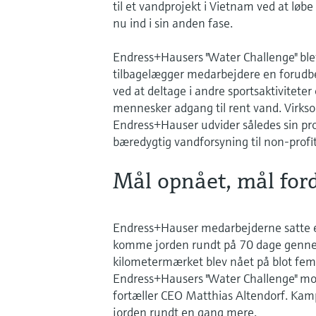
til et vandprojekt i Vietnam ved at lø
nu ind i sin anden fase.
Endress+Hausers "Water Challenge" blev 
tilbagelægger medarbejdere en forudbe
ved at deltage i andre sportsaktiviteter
mennesker adgang til rent vand. Virks
Endress+Hauser udvider således sin prof
bæredygtig vandforsyning til non-profi
Mål opnået, mål for
Endress+Hauser medarbejderne satte et
komme jorden rundt på 70 dage gennem
kilometermærket blev nået på blot fem 
Endress+Hausers "Water Challenge" mob
fortæller CEO Matthias Altendorf. Kam
jorden rundt en gang mere.