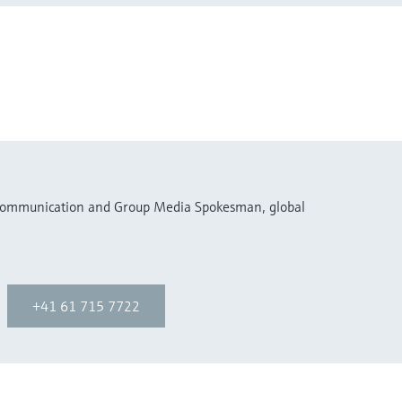
 Communication and Group Media Spokesman, global
+41 61 715 7722