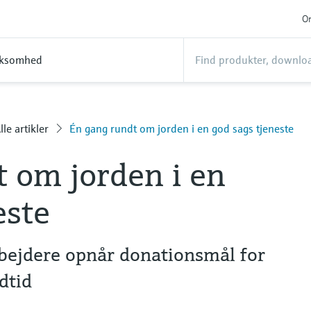
On
rksomhed
lle artikler
Én gang rundt om jorden i en god sags tjeneste
 om jorden i en
este
ejdere opnår donationsmål for
dtid