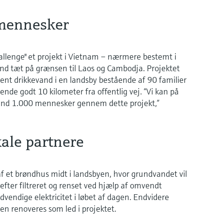
 mennesker
allenge" et projekt i Vietnam – nærmere bestemt i
nd tæt på grænsen til Laos og Cambodja. Projektet
 rent drikkevand i en landsby bestående af 90 familier
gende godt 10 kilometer fra offentlig vej. “Vi kan på
e end 1.000 mennesker gennem dette projekt,”
ale partnere
 af et brøndhus midt i landsbyen, hvor grundvandet vil
efter filtreret og renset ved hjælp af omvendt
vendige elektricitet i løbet af dagen. Endvidere
n renoveres som led i projektet.