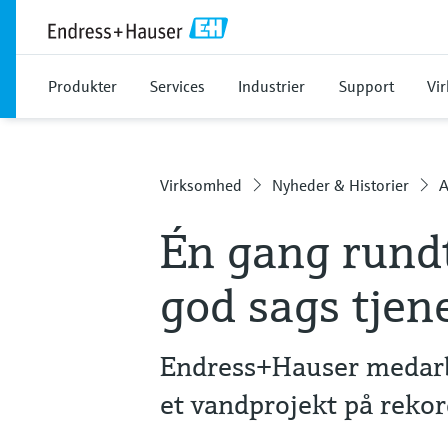
Produkter
Services
Industrier
Support
Vi
Virksomhed
Nyheder & Historier
A
Én gang rundt
god sags tjen
Endress+Hauser medarb
et vandprojekt på rekor