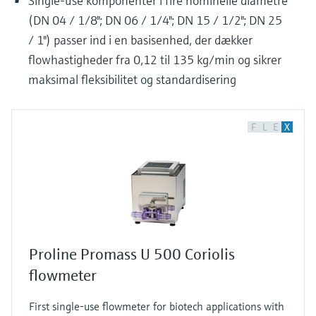
Single-use komponenter i fire nominelle diametre
(DN 04 / 1/8"; DN 06 / 1/4"; DN 15 / 1/2"; DN 25
/ 1") passer ind i en basisenhed, der dækker
flowhastigheder fra 0,12 til 135 kg/min og sikrer
maksimal fleksibilitet og standardisering
F
L
E
X
Proline Promass U 500 Coriolis
flowmeter
First single-use flowmeter for biotech applications with