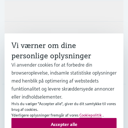
Produkter og tjenester
Industrier
Vi værner om dine
Support
personlige oplysninger
Vi anvender cookies for at forbedre din
browseroplevelse, indsamle statistiske oplysninger
Virksomhed
med henblik på optimering af webstedets
funktionalitet og levere skræddersyede annoncer
eller indholdselementer.
DNK
•
Dansk
Hvis du vælger "Accepter alle", giver du dit samtykke til vores
brug af cookies.
Yderligere oplysninger fremgår af vores
Cookiepolitik
.
Copyright © Endress+Hauser Group Services AG
Accepter alle