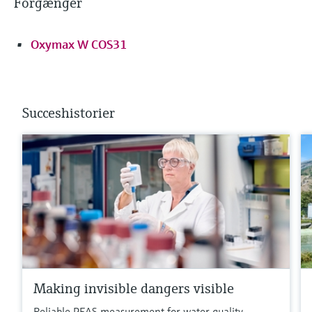
Forgænger
Oxymax W COS31
Succeshistorier
Making invisible dangers visible
Reliable PFAS measurement for water quality