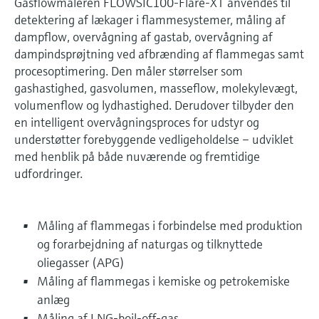
Gasflowmåleren FLOWSIC100-Flare-XT anvendes til
detektering af lækager i flammesystemer, måling af
dampflow, overvågning af gastab, overvågning af
dampindsprøjtning ved afbrænding af flammegas samt
procesoptimering. Den måler størrelser som
gashastighed, gasvolumen, masseflow, molekylevægt,
volumenflow og lydhastighed. Derudover tilbyder den
en intelligent overvågningsproces for udstyr og
understøtter forebyggende vedligeholdelse – udviklet
med henblik på både nuværende og fremtidige
udfordringer.
Måling af flammegas i forbindelse med produktion
og forarbejdning af naturgas og tilknyttede
oliegasser (APG)
Måling af flammegas i kemiske og petrokemiske
anlæg
Måling af LNG-boil-off-gas