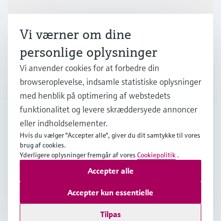
Industrier
Vi værner om dine
Support
personlige oplysninger
Vi anvender cookies for at forbedre din
Virksomhed
browseroplevelse, indsamle statistiske oplysninger
med henblik på optimering af webstedets
funktionalitet og levere skræddersyede annoncer
eller indholdselementer.
DNK
•
Dansk
Hvis du vælger "Accepter alle", giver du dit samtykke til vores
brug af cookies.
Yderligere oplysninger fremgår af vores
Cookiepolitik
.
Copyright © Endress+Hauser Group Services AG
Accepter alle
Kolofon
Interneterklæring og ansvarsfraskrivelse
Databeskyttelse
Salgs- & leveringsbetingelser
Accepter kun essentielle
Se Fødevarestyrelsens smiley-rapporter
Tilpas