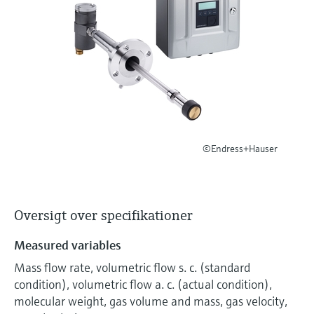
Niveaumåling med tryk
Procesfotometre
Device Viewer
Find produktspecifik information og
Shop alle
dokumentation
Måling med
mikrobølgetransmission
Find reservedele
Find reservedele efter produktkategori,
Memosens-teknologi
ordrekode eller serienummer
©Endress+Hauser
Shop alle
Oversigt over specifikationer
Measured variables
Mass flow rate, volumetric flow s. c. (standard
condition), volumetric flow a. c. (actual condition),
molecular weight, gas volume and mass, gas velocity,