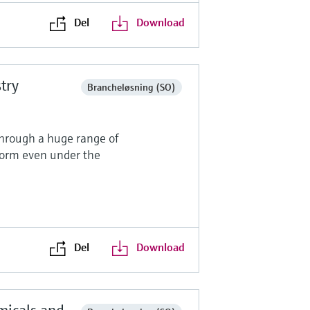
Del
Download
stry
Brancheløsning (SO)
through a huge range of
form even under the
Del
Download