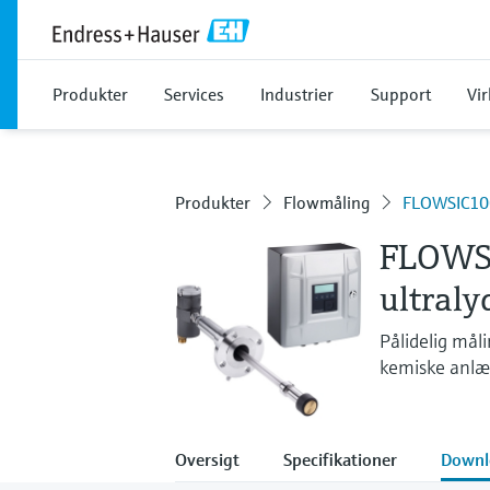
Produkter
Services
Industrier
Support
Vi
Produkter
Flowmåling
FLOWSIC100
FLOWSI
ultral
Pålidelig måli
kemiske anlæ
Oversigt
Specifikationer
Downl