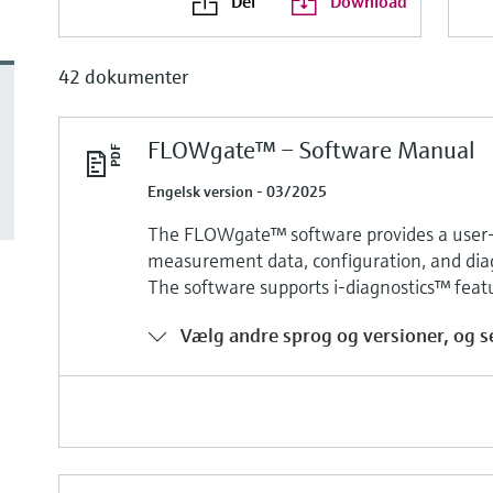
Del
Download
42 dokumenter
FLOWgate™ – Software Manual
Engelsk version - 03/2025
The FLOWgate™ software provides a user-f
measurement data, configuration, and diag
The software supports i-diagnostics™ fea
Vælg andre sprog og versioner, og se