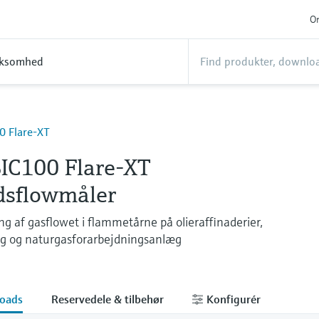
On
rksomhed
 Flare-XT
C100 Flare-XT
ydsflowmåler
ng af gasflowet i flammetårne på olieraffinaderier,
g og naturgasforarbejdningsanlæg
oads
Reservedele & tilbehør
Konfigurér