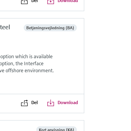
Del
Download
teel
Betjeningsvejledning (BA)
 option which is available
 option, the Interface
sive offshore environment.
Del
Download
Kort anvisning (KA)