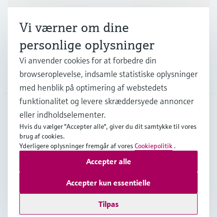
Industrier
Vi værner om dine
Support
personlige oplysninger
Vi anvender cookies for at forbedre din
browseroplevelse, indsamle statistiske oplysninger
Virksomhed
med henblik på optimering af webstedets
funktionalitet og levere skræddersyede annoncer
eller indholdselementer.
DNK
•
Dansk
Hvis du vælger "Accepter alle", giver du dit samtykke til vores
brug af cookies.
Yderligere oplysninger fremgår af vores
Cookiepolitik
.
Copyright © Endress+Hauser Group Services AG
Accepter alle
Kolofon
Interneterklæring og ansvarsfraskrivelse
Databeskyttelse
Salgs- & leveringsbetingelser
Accepter kun essentielle
Se Fødevarestyrelsens smiley-rapporter
Tilpas