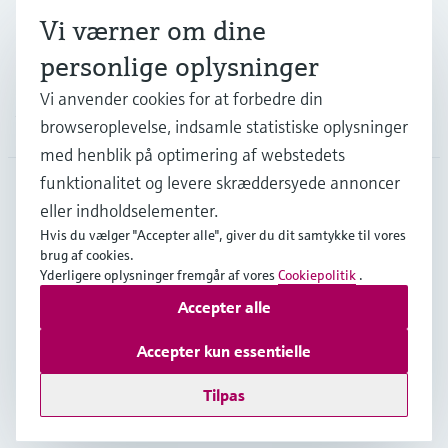
Vi værner om dine
Support
personlige oplysninger
Vi anvender cookies for at forbedre din
Virksomhed
browseroplevelse, indsamle statistiske oplysninger
med henblik på optimering af webstedets
funktionalitet og levere skræddersyede annoncer
eller indholdselementer.
DNK
•
Dansk
Hvis du vælger "Accepter alle", giver du dit samtykke til vores
brug af cookies.
Yderligere oplysninger fremgår af vores
Cookiepolitik
.
Copyright © Endress+Hauser Group Services AG
Accepter alle
Kolofon
Interneterklæring og ansvarsfraskrivelse
Databeskyttelse
Salgs- & leveringsbetingelser
Accepter kun essentielle
Se Fødevarestyrelsens smiley-rapporter
Tilpas