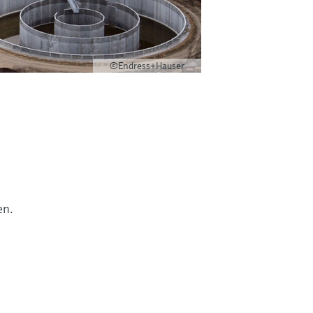
©Endress+Hauser
en.