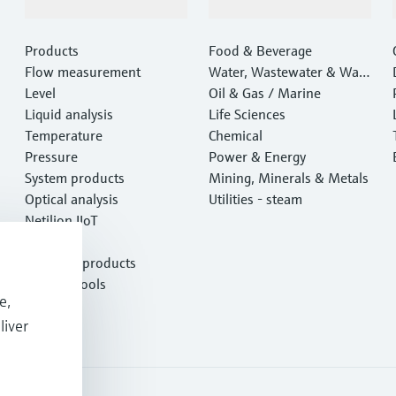
Products & Services
Industries
Products
Food & Beverage
Flow measurement
Water, Wastewater & Wast
Level
e
Oil & Gas / Marine
Liquid analysis
Life Sciences
Temperature
Chemical
Pressure
Power & Energy
System products
Mining, Minerals & Metals
Optical analysis
Utilities - steam
Netilion IIoT
Software
Featured products
Product tools
e,
Services
liver