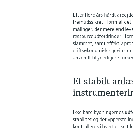
Efter flere års hårdt arbej
fremtidssikret i form af d
målinger, der mere end leve
ressourceudfordringer i for
slammet, samt effektiv prod
driftsøkonomiske gevinster 
anvendt til yderligere forbe
Et stabilt anl
instrumenteri
Ikke bare bygningernes udfo
stabilitet og det ypperste i
kontrolleres i hvert enkelt l