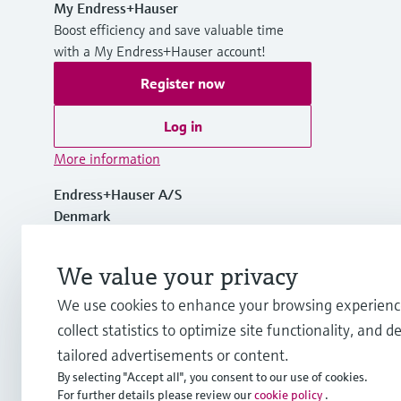
My Endress+Hauser
Boost efficiency and save valuable time
with a My Endress+Hauser account!
Register now
Log in
More information
Endress+Hauser A/S
Denmark
+45 70 131 132
We value your privacy
We use cookies to enhance your browsing experienc
info.dk@endress.com
collect statistics to optimize site functionality, and de
tailored advertisements or content.
By selecting "Accept all", you consent to our use of cookies.
For further details please review our
cookie policy
.