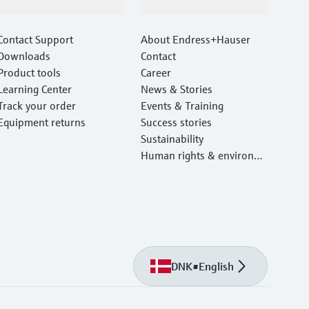
Support
Company
Contact Support
About Endress+Hauser
Downloads
Contact
Product tools
Career
Learning Center
News & Stories
Track your order
Events & Training
Equipment returns
Success stories
Sustainability
Human rights & environm
ental protection
DNK
•
English