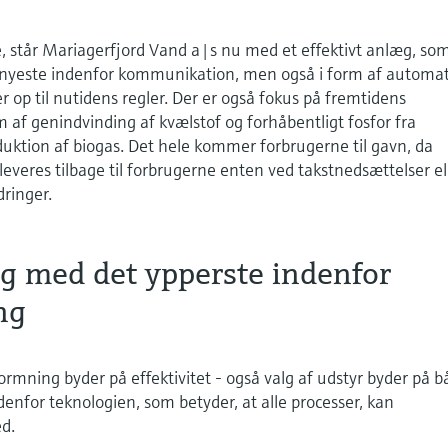
de, står Mariagerfjord Vand a|s nu med et effektivt anlæg, so
et nyeste indenfor kommunikation, men også i form af automa
r op til nutidens regler. Der er også fokus på fremtidens
m af genindvinding af kvælstof og forhåbentligt fosfor fra
uktion af biogas. Det hele kommer forbrugerne til gavn, da
leveres tilbage til forbrugerne enten ved takstnedsættelser el
dringer.
æg med det ypperste indenfor
ng
rmning byder på effektivitet - også valg af udstyr byder på 
ndenfor teknologien, som betyder, at alle processer, kan
ed.