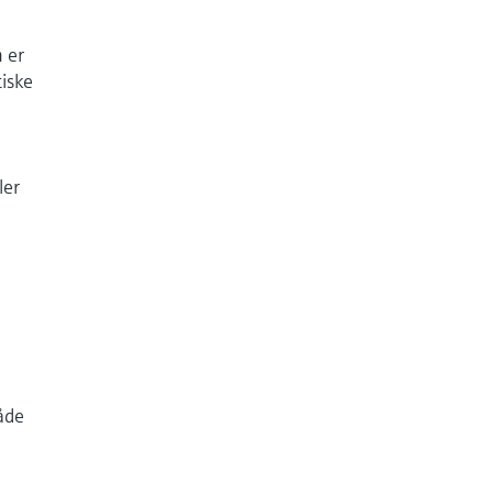
m er
tiske
ler
både