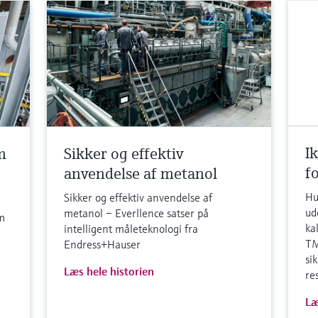
I
m
Sikker og effektiv
f
anvendelse af metanol
Hu
Sikker og effektiv anvendelse af
ud
metanol – Everllence satser på
m
ka
intelligent måleteknologi fra
TM
Endress+Hauser
si
Læs hele historien
re
Læ