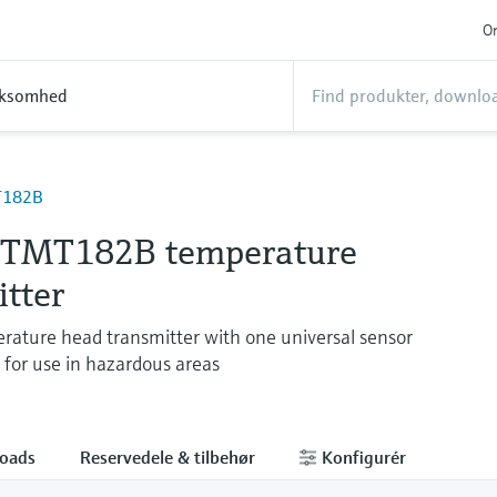
On
rksomhed
T182B
 TMT182B temperature
tter
ature head transmitter with one universal sensor
e for use in hazardous areas
oads
Reservedele & tilbehør
Konfigurér