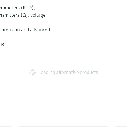
ermometers (RTD),
nsmitters (Ω), voltage
gh precision and advanced
m B
Loading alternative products