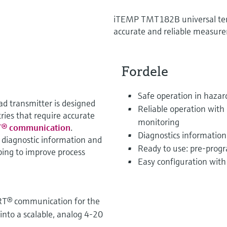
iTEMP TMT182B universal tem
accurate and reliable measurem
Fordele
Safe operation in hazar
transmitter is designed
Reliable operation with
tries that require accurate
monitoring
® communication
.
Diagnostics informati
l diagnostic information and
Ready to use: pre-prog
ing to improve process
Easy configuration with
RT® communication for the
 into a scalable, analog 4-20