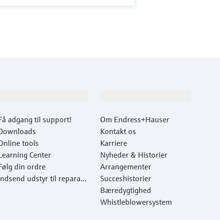
Support
Virksomhed
Få adgang til support!
Om Endress+Hauser
Downloads
Kontakt os
Online tools
Karriere
Learning Center
Nyheder & Historier
Følg din ordre
Arrangementer
Indsend udstyr til reparati
Succeshistorier
on
Bæredygtighed
Whistleblowersystem