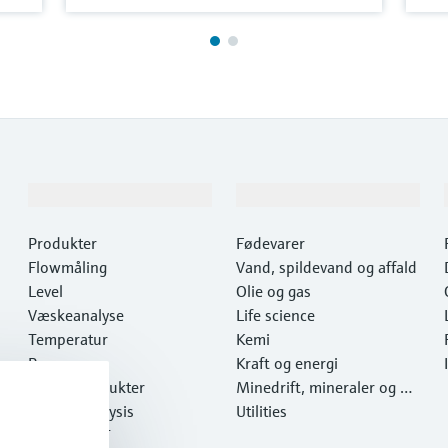
Produkter og tjenester
Industrier
Produkter
Fødevarer
Flowmåling
Vand, spildevand og affald
Level
Olie og gas
Væskeanalyse
Life science
Temperatur
Kemi
Pressure
Kraft og energi
Systemprodukter
Minedrift, mineraler og m
Optical analysis
etaller
Utilities
Netilion IIoT