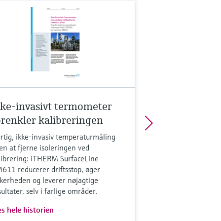
kke-invasivt termometer
orenkler kalibreringen
rtig, ikke-invasiv temperaturmåling
en at fjerne isoleringen ved
librering: iTHERM SurfaceLine
611 reducerer driftsstop, øger
kkerheden og leverer nøjagtige
sultater, selv i farlige områder.
s hele historien