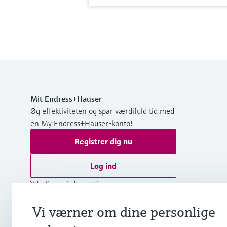
Mit Endress+Hauser
Øg effektiviteten og spar værdifuld tid med
en My Endress+Hauser-konto!
Registrer dig nu
Log ind
Yderligere information
Endress+Hauser A/S
Vi værner om dine personlige
Danmark