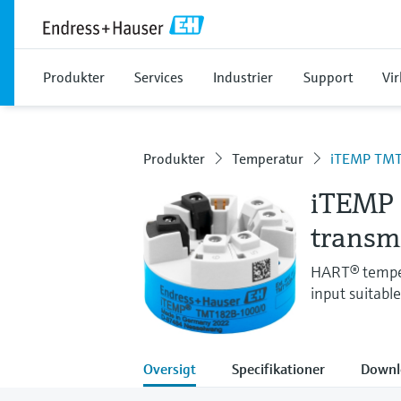
Produkter
Services
Industrier
Support
Vi
Produkter
Temperatur
iTEMP TM
iTEMP
transmi
HART® temper
input suitabl
Oversigt
Specifikationer
Downl