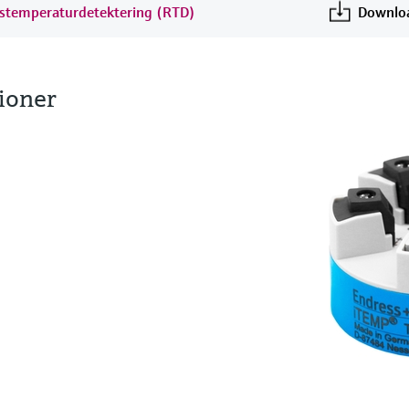
dstemperaturdetektering (RTD)
Downlo
tioner