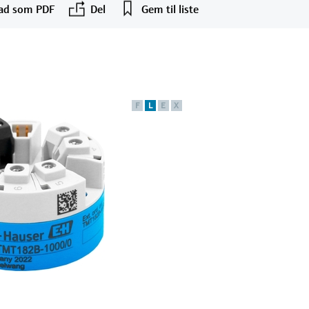
ad som PDF
Del
Gem til liste
F
L
E
X