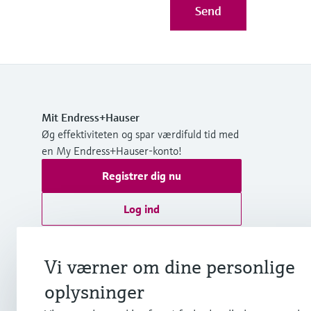
Send
Mit Endress+Hauser
Øg effektiviteten og spar værdifuld tid med
en My Endress+Hauser-konto!
Registrer dig nu
Log ind
Yderligere information
Endress+Hauser A/S
Vi værner om dine personlige
Danmark
oplysninger