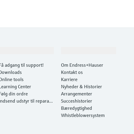
Support
Virksomhed
Få adgang til support!
Om Endress+Hauser
Downloads
Kontakt os
Online tools
Karriere
Learning Center
Nyheder & Historier
Følg din ordre
Arrangementer
Indsend udstyr til reparati
Succeshistorier
on
Bæredygtighed
Whistleblowersystem