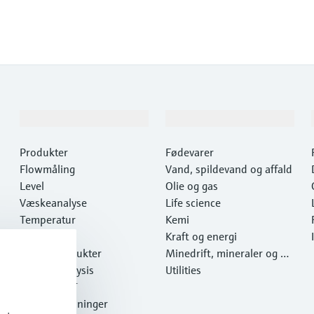
Produkter og tjenester
Industrier
Produkter
Fødevarer
Flowmåling
Vand, spildevand og affald
Level
Olie og gas
Væskeanalyse
Life science
Temperatur
Kemi
Pressure
Kraft og energi
Systemprodukter
Minedrift, mineraler og m
Optical analysis
etaller
Utilities
Netilion IIoT
Softwareløsninger