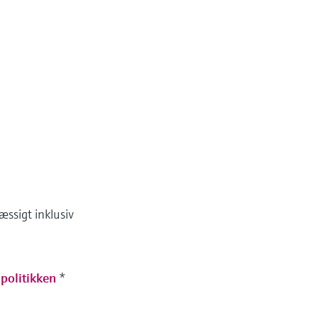
ssigt inklusiv
spolitikken
*