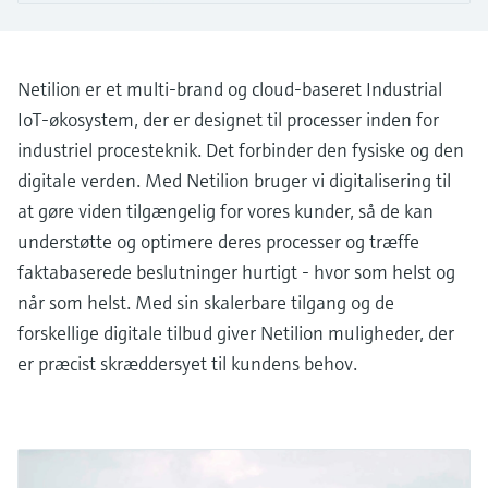
Niveaumåling med tryk
Procesfotometre
Device Viewer
Find produktspecifik information og
Netilion er et multi-brand og cloud-baseret Industrial
Shop alle
dokumentation
Måling med
IoT-økosystem, der er designet til processer inden for
mikrobølgetransmission
Find reservedele
industriel procesteknik. Det forbinder den fysiske og den
Find reservedele efter produktkategori,
digitale verden. Med Netilion bruger vi digitalisering til
Memosens-teknologi
ordrekode eller serienummer
at gøre viden tilgængelig for vores kunder, så de kan
understøtte og optimere deres processer og træffe
Shop alle
faktabaserede beslutninger hurtigt - hvor som helst og
når som helst. Med sin skalerbare tilgang og de
forskellige digitale tilbud giver Netilion muligheder, der
er præcist skræddersyet til kundens behov.