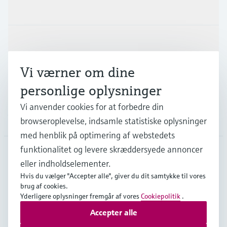
Produkter og tjenester
Industrier
Vi værner om dine
Support
personlige oplysninger
Vi anvender cookies for at forbedre din
Virksomhed
browseroplevelse, indsamle statistiske oplysninger
med henblik på optimering af webstedets
funktionalitet og levere skræddersyede annoncer
eller indholdselementer.
DNK
•
Dansk
Hvis du vælger "Accepter alle", giver du dit samtykke til vores
brug af cookies.
Yderligere oplysninger fremgår af vores
Cookiepolitik
.
Copyright © Endress+Hauser Group Services AG
Accepter alle
Kolofon
Interneterklæring og ansvarsfraskrivelse