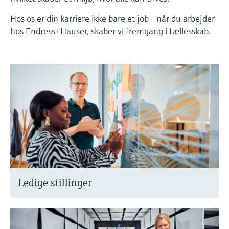
Hos os er din karriere ikke bare et job - når du arbejder
Niveaumåling med tryk
Procesfotometre
Device Viewer
hos Endress+Hauser, skaber vi fremgang i fællesskab.
Find produktspecifik information og
Shop alle
dokumentation
Måling med
mikrobølgetransmission
Find reservedele
Find reservedele efter produktkategori,
Memosens-teknologi
ordrekode eller serienummer
Shop alle
Ledige stillinger