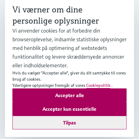
Vi værner om dine
Support
personlige oplysninger
Vi anvender cookies for at forbedre din
browseroplevelse, indsamle statistiske oplysninger
Virksomhed
med henblik på optimering af webstedets
funktionalitet og levere skræddersyede annoncer
eller indholdselementer.
DNK
•
Dansk
Hvis du vælger "Accepter alle", giver du dit samtykke til vores
brug af cookies.
Yderligere oplysninger fremgår af vores
Cookiepolitik
.
Copyright © Endress+Hauser Group Services AG
Accepter alle
Kolofon
Interneterklæring og ansvarsfraskrivelse
Databeskyttelse
Salgs- & leveringsbetingelser
Accepter kun essentielle
Se Fødevarestyrelsens smiley-rapporter
Tilpas