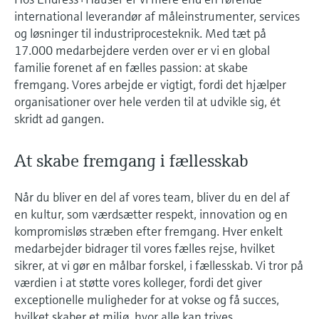
Gain knowledge with our learning resources
Endress+Hauser Optical Analysis
international leverandør af måleinstrumenter, services
Job opportunities at
Optical analysis
Shop alle
Konduktiv niveaumåling
Temperatur-switche
Energy managers & application
Luftkvalitetsmåleenheder
Netilion Device Viewer
Minedrift, mineraler og metaller
Karriere
Bæredygtighed
Oversigt over arrangementer og
Laboratorieinstrumenter
og løsninger til industriprocesteknik. Med tæt på
Endress+Hauser SICK
Arrangementer
managers
Endress+Hauser SICK
uddannelse
17.000 medarbejdere verden over er vi en global
Vælg mellem forskellige arrangementer,
Netilion IIoT
Niveaumåling med
Overfladetemperaturfølere
Røgdetektorer
Netilion Water
Utilities
Relaterede virksomheder
Automatiske vandprøveudtagere
familie forenet af en fælles passion: at skabe
herunder kurser, seminarer, udstillinger,
svømmerafbryder
Surge arresters
fremgang. Vores arbejde er vigtigt, fordi det hjælper
messer og onlineseminarer.
Softwareløsninger
Kabelsonder
Enheder til måling af synsvidde
organisationer over hele verden til at udvikle sig, ét
TOC-, COD- og SAC-analysatorer
skridt ad gangen.
Radiometrisk niveaumåling
Shop alle
I fokus for alle industrier
Multipunktstermometre
Overhøjdedetektorer
ORP-sensorer og transmittere
Niveaumåling med
At skabe fremgang i fællesskab
Produkteredskaber
Bæredygtighedsløsninger til
Shop alle
Shop alle
drejebladsafbryder
Slamniveausensorer og -
industrielle markeder
Når du bliver en del af vores team, bliver du en del af
transmittere
Produktfinder
en kultur, som værdsætter respekt, innovation og en
Servoniveaumåling
Find produkter baseret på
Transformation af procesindustrien
kompromisløs stræben efter fremgang. Hver enkelt
produktegenskaber
Næringsstofanalysatorer og -
gennem digitalisering
medarbejder bidrager til vores fælles rejse, hvilket
Elektromekanisk niveaumåling
sensorer
Instrument-valg via
sikrer, at vi gør en målbar forskel, i fællesskab. Vi tror på
Driftsmæssig overlegenhed baseret
værdien i at støtte vores kolleger, fordi det giver
applikationsparametre
Niveaumåling med
Analysatorer til hårdhed, jern og
på beslutningsrelevant
exceptionelle muligheder for at vokse og få succes,
Find, vælg og konfigurer produkter ved hjælp
mikrobølgebarriere
mere
procesgennemsigtighed
hvilket skaber et miljø, hvor alle kan trives.
af applikationsparametre.