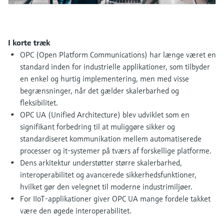
Niveaumåling med tryk
Procesfotometre
Device Viewer
Find produktspecifik information og
I korte træk
Shop alle
dokumentation
Måling med
OPC (Open Platform Communications) har længe været en
mikrobølgetransmission
standard inden for industrielle applikationer, som tilbyder
Find reservedele
en enkel og hurtig implementering, men med visse
Find reservedele efter produktkategori,
Memosens-teknologi
ordrekode eller serienummer
begrænsninger, når det gælder skalerbarhed og
fleksibilitet.
Shop alle
OPC UA (Unified Architecture) blev udviklet som en
signifikant forbedring til at muliggøre sikker og
standardiseret kommunikation mellem automatiserede
processer og it-systemer på tværs af forskellige platforme.
Dens arkitektur understøtter større skalerbarhed,
interoperabilitet og avancerede sikkerhedsfunktioner,
hvilket gør den velegnet til moderne industrimiljøer.
For IIoT-applikationer giver OPC UA mange fordele takket
være den øgede interoperabilitet.