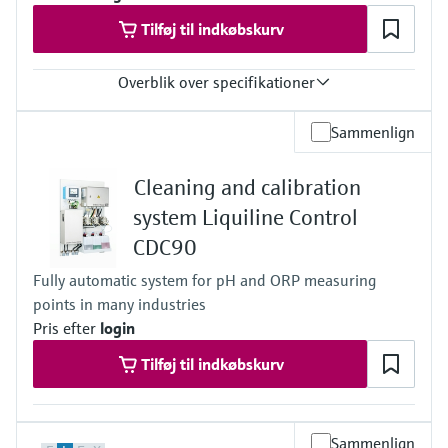
Applications A and B:
0.8 to 17 bar (11.6 to 246.5 psi) absolute
Tilføj til indkøbskurv
Application F:
0.8 to 7 bar (11.6 to 101.5 psi) absolute
Overblik over specifikationer
Output / communication
Sammenlign
connection to Netilion Cloud Platform:
Ethernet; radio communication
Cleaning and calibration
Ingress protection
depending on Liquiline platform product
system Liquiline Control
CDC90
Fully automatic system for pH and ORP measuring
points in many industries
Pris efter
login
Tilføj til indkøbskurv
Sammenlign