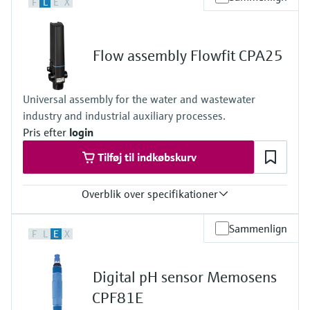
F
L
E
X
Flow assembly Flowfit CPA25
Universal assembly for the water and wastewater
industry and industrial auxiliary processes.
Pris efter
login
Tilføj til indkøbskurv
Overblik over specifikationer
Process temperature
Sammenlign
F
L
E
X
0 to 80°C
(32 to 176°F)
Process pressure
Digital pH sensor Memosens
max. 6 bar at 20°C
(87 psi at 68°F)
CPF81E