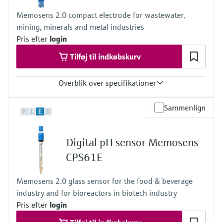
Memosens 2.0 compact electrode for wastewater,
mining, minerals and metal industries
Pris efter
login
Tilføj til indkøbskurv
Overblik over specifikationer
Measuring range
Sammenlign
F
L
E
X
pH 0 to 14
Process temperature
Version LH: 0 to 110 °C (32 to 230 °F)
Digital pH sensor Memosens
Version NN: 0 to 80 °C (32 to 170 °F)
Process pressure
CPS61E
1 to 10 bar abs at 80 °C
(15 to 145 psi at 176 °F)
Memosens 2.0 glass sensor for the food & beverage
industry and for bioreactors in biotech industry
Pris efter
login