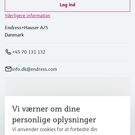
Log ind
Yderligere information
Endress+Hauser A/S
Danmark
+45 70 131 132
info.dk@endress.com
Produkter og tjenester
Vi værner om dine
Industrier
personlige oplysninger
Vi anvender cookies for at forbedre din
Support