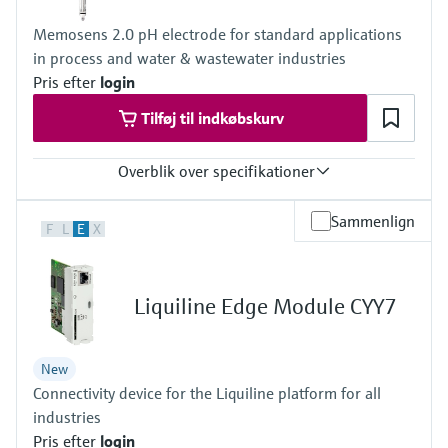
Memosens 2.0 pH electrode for standard applications
in process and water & wastewater industries
Pris efter
login
Tilføj til indkøbskurv
Overblik over specifikationer
Measuring range
Sammenlign
F
L
E
X
Application A
• pH: 1 to 12
Application B
• pH: 0 to 14
Liquiline Edge Module CYY7
Application F
• pH: 0 to 10
Process temperature
New
Application A: –15 to 80 °C (5 to 176 °F)
Connectivity device for the Liquiline platform for all
Application B: 0 to 135 °C (32 to 275 °F)
Application F: 0 to 70 °C (32 to 158 °F)
industries
Process pressure
Pris efter
login