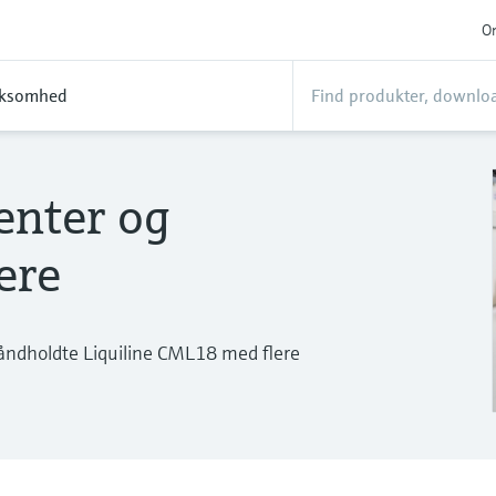
On
rksomhed
enter og
ere
åndholdte Liquiline CML18 med flere