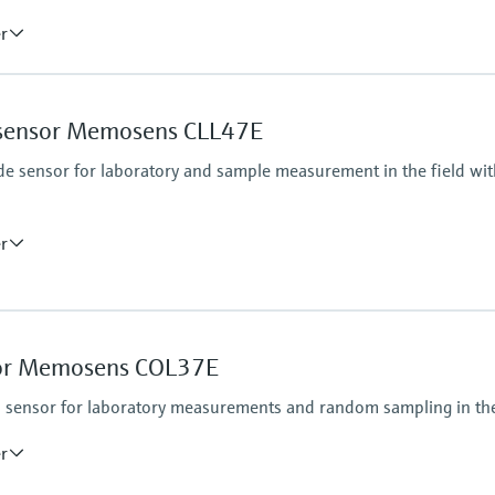
er
y sensor Memosens CLL47E
e sensor for laboratory and sample measurement in the field wi
er
Process pressure
1 bar, not intended fo
sor Memosens COL37E
sensor for laboratory measurements and random sampling in the
er