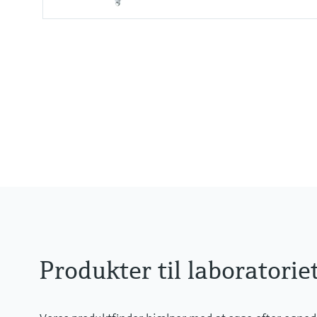
Measuring range
pH 0 to 14 (1 to 12 application r
Process temperature
–5 to 100 °C (23 to 212 °F) (0 to 
Produkter til laboratorie