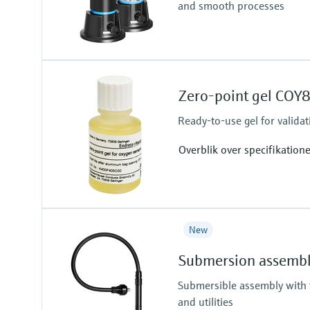
and smooth processes
Zero-point gel COY
Ready-to-use gel for valida
Overblik over specifikation
Measuring range
New
Zero point
Submersion assembl
Submersible assembly with 
and utilities