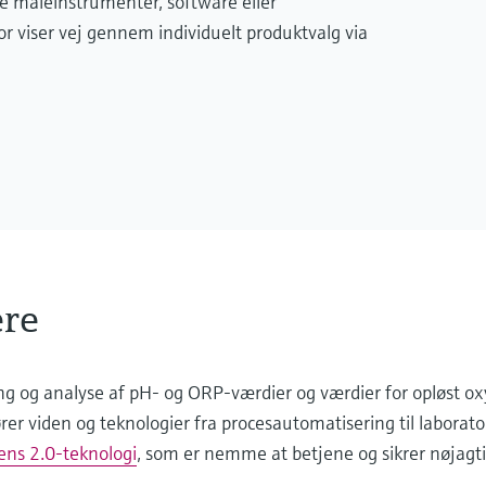
e måleinstrumenter, software eller
 viser vej gennem individuelt produktvalg via
re
ing og analyse af pH- og ORP-værdier og værdier for opløst o
er viden og teknologier fra procesautomatisering til laborator
s 2.0-teknologi
, som er nemme at betjene og sikrer nøjagti