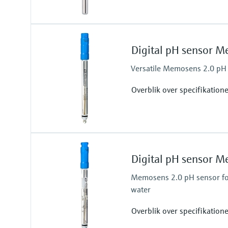
Measuring range
0 to 330 %SAT
Digital pH sensor 
Process temperature
–5 to +60 ˚C (23 to 140 ˚F)
Versatile Memosens 2.0 pH
Overblik over specifikation
Measuring range
pH 0 to 14 (1 to 12 application r
Digital pH sensor 
Process temperature
–5 to 100 °C (23 to 212 °F) (0 to 
Memosens 2.0 pH sensor fo
water
Overblik over specifikation