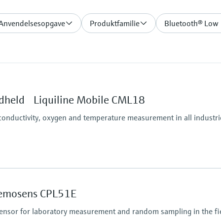
 Anvendelsesopgave
Produktfamilie
Bluetooth® Low 
dheld Liquiline Mobile CML18
conductivity, oxygen and temperature measurement in all industri
Memosens CPL51E
nsor for laboratory measurement and random sampling in the fi