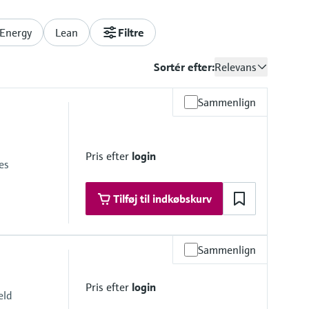
Energy
Lean
Filtre
Sortér efter:
Relevans
Sammenlign
Pris efter
login
es
Tilføj til indkøbskurv
Sammenlign
Pris efter
login
eld