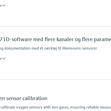
er
Process pressure
ange)
1 bar, not intended fo
1D-software med flere kanaler og flere parame
g og dokumentation med ét værktøj til Memosens-sensorer
er
 please see sensor specifications
n sensor calibration
y calibrate oxygen sensors with test gases, ensuring reliable mea