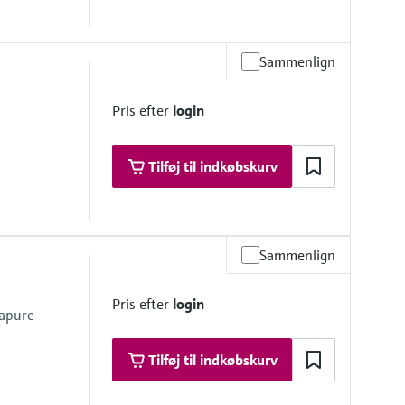
Sammenlign
r continues measurment in process
Pris efter
login
Tilføj til indkøbskurv
Sammenlign
r continues measurment in process
Pris efter
login
rapure
Tilføj til indkøbskurv