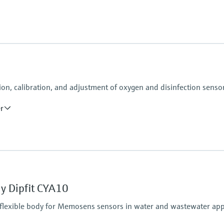
8
tion, calibration, and adjustment of oxygen and disinfection senso
er
y Dipfit CYA10
flexible body for Memosens sensors in water and wastewater app