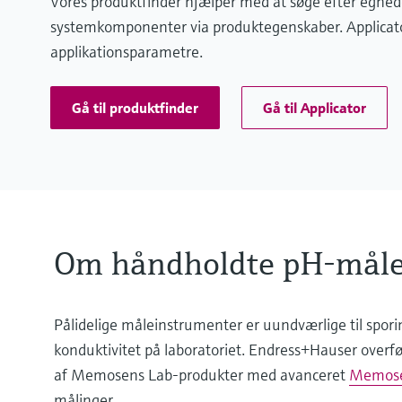
Vores produktfinder hjælper med at søge efter egned
systemkomponenter via produktegenskaber. Applicator
applikationsparametre.
Gå til produktfinder
Gå til Applicator
Om håndholdte pH-måle
Pålidelige måleinstrumenter er uundværlige til spor
konduktivitet på laboratoriet. Endress+Hauser overfør
af Memosens Lab-produkter med avanceret
Memosen
målinger.