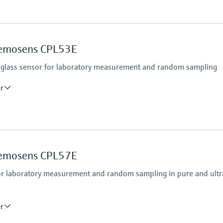
Process pressure
1 bar, not intended fo
Memosens CPL53E
 glass sensor for laboratory measurement and random sampling
er
Process pressure
ange)
1 bar, not intended fo
Memosens CPL57E
80 °C (32 to 176 °F) application range)
r laboratory measurement and random sampling in pure and ult
er