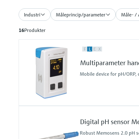
Industri
Måleprincip/parameter
Måle- /
16
Produkter
F
L
E
X
Multiparameter han
Mobile device for pH/ORP, 
Digital pH sensor 
Robust Memosens 2.0 pH se