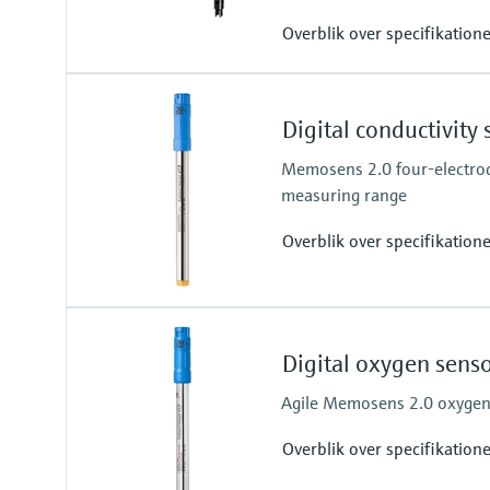
Overblik over specifikation
Process pressure
Max. 4 bar (relative)
Digital conductivit
Memosens 2.0 four-electrod
measuring range
Overblik over specifikation
Measuring range
5 μS/cm to 200 mS/cm
Digital oxygen sen
Process temperature
0 to 100 °C (32 to 212 °F)
Agile Memosens 2.0 oxygen 
Overblik over specifikation