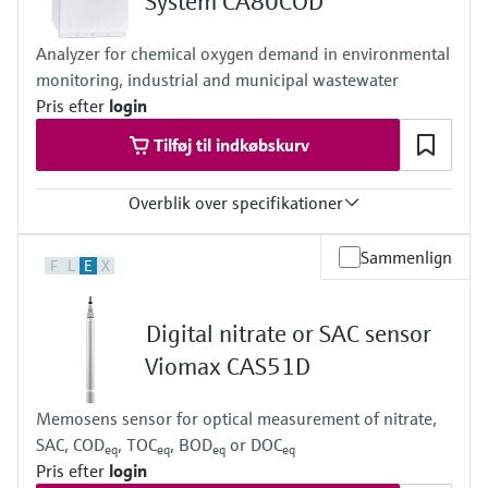
System CA80COD
Analyzer for chemical oxygen demand in environmental
monitoring, industrial and municipal wastewater
Pris efter
login
Tilføj til indkøbskurv
Overblik over specifikationer
Measuring range
Sammenlign
F
L
E
X
0 to 500 mg/l O2 COD chromate method
0 to 5000 mg/l O2 COD chromate method
0 to 5000 mg/l O2 COD chromate method + dilution module (1:4)
Digital nitrate or SAC sensor
Process temperature
4 to 40 °C (39 to 104 °F)
Viomax CAS51D
Process pressure
Atmospheric
Memosens sensor for optical measurement of nitrate,
SAC, COD
, TOC
, BOD
or DOC
eq
eq
eq
eq
Pris efter
login