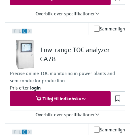
Overblik over specifikationer
Process temperature
Sammenlign
F
L
E
X
-20 to 60 °C (-4 to 140 °F)
Low-range TOC analyzer
CA78
Precise online TOC monitoring in power plants and
semiconductor production
Pris efter
login
Tilføj til indkøbskurv
Overblik over specifikationer
Measuring range
Sammenlign
F
L
E
X
0.5 to 1 000 μg/l (ppb)