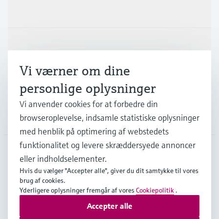
Produkter og tjenester
Industrier
Vi værner om dine
Support
personlige oplysninger
Vi anvender cookies for at forbedre din
Virksomhed
browseroplevelse, indsamle statistiske oplysninger
med henblik på optimering af webstedets
funktionalitet og levere skræddersyede annoncer
eller indholdselementer.
DNK
•
Dansk
Hvis du vælger "Accepter alle", giver du dit samtykke til vores
brug af cookies.
Yderligere oplysninger fremgår af vores
Cookiepolitik
.
Copyright © Endress+Hauser Group Services AG
Accepter alle
Kolofon
Interneterklæring og ansvarsfraskrivelse