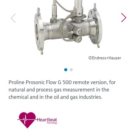
Niveaumåling med tryk
Procesfotometre
Device Viewer
Find produktspecifik information og
Shop alle
dokumentation
Måling med
mikrobølgetransmission
Find reservedele
Find reservedele efter produktkategori,
Memosens-teknologi
ordrekode eller serienummer
©Endress+Hauser
Shop alle
Proline Prosonic Flow G 500 remote version, for
natural and process gas measurement in the
chemical and in the oil and gas industries.