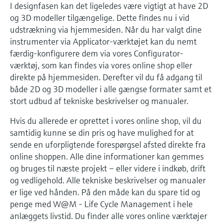
I designfasen kan det ligeledes være vigtigt at have 2D
og 3D modeller tilgængelige. Dette findes nu i vid
udstrækning via hjemmesiden. Når du har valgt dine
instrumenter via Applicator-værktøjet kan du nemt
færdig-konfigurere dem via vores Configurator-
værktøj, som kan findes via vores online shop eller
direkte på hjemmesiden. Derefter vil du få adgang til
både 2D og 3D modeller i alle gængse formater samt et
stort udbud af tekniske beskrivelser og manualer.
Hvis du allerede er oprettet i vores online shop, vil du
samtidig kunne se din pris og have mulighed for at
sende en uforpligtende forespørgsel afsted direkte fra
online shoppen. Alle dine informationer kan gemmes
og bruges til næste projekt – eller videre i indkøb, drift
og vedligehold. Alle tekniske beskrivelser og manualer
er lige ved hånden. På den måde kan du spare tid og
penge med W@M - Life Cycle Management i hele
anlæggets livstid. Du finder alle vores online værktøjer