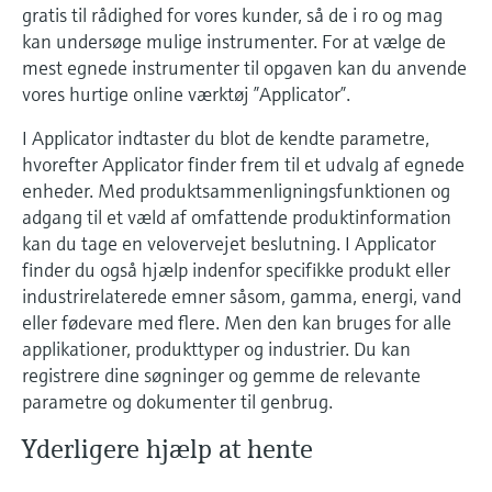
gratis til rådighed for vores kunder, så de i ro og mag
Niveaumåling med tryk
kan undersøge mulige instrumenter. For at vælge de
Procesfotometre
Device Viewer
mest egnede instrumenter til opgaven kan du anvende
Find produktspecifik information og
vores hurtige online værktøj ”Applicator”.
Shop alle
dokumentation
Måling med
mikrobølgetransmission
I Applicator indtaster du blot de kendte parametre,
Find reservedele
hvorefter Applicator finder frem til et udvalg af egnede
Find reservedele efter produktkategori,
Memosens-teknologi
enheder. Med produktsammenligningsfunktionen og
ordrekode eller serienummer
adgang til et væld af omfattende produktinformation
kan du tage en velovervejet beslutning. I Applicator
Shop alle
finder du også hjælp indenfor specifikke produkt eller
industrirelaterede emner såsom, gamma, energi, vand
eller fødevare med flere. Men den kan bruges for alle
applikationer, produkttyper og industrier. Du kan
registrere dine søgninger og gemme de relevante
parametre og dokumenter til genbrug.
Yderligere hjælp at hente