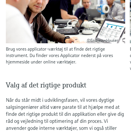
Gain knowledge with our learning resources
Endress+Hauser Optical Analysis
Job opportunities at
Optical analysis
Shop alle
Konduktiv niveaumåling
Temperatur-switche
Energy managers & application
Luftkvalitetsmåleenheder
Netilion Device Viewer
Minedrift, mineraler og metaller
Karriere
Bæredygtighed
Oversigt over arrangementer og
Laboratorieinstrumenter
Endress+Hauser SICK
Arrangementer
managers
Endress+Hauser SICK
uddannelse
Vælg mellem forskellige arrangementer,
Netilion IIoT
Niveaumåling med
Overfladetemperaturfølere
Røgdetektorer
Netilion Water
Utilities
Relaterede virksomheder
Automatiske vandprøveudtagere
herunder kurser, seminarer, udstillinger,
svømmerafbryder
Surge arresters
messer og onlineseminarer.
©Endress+Hauser
Softwareløsninger
Kabelsonder
Enheder til måling af synsvidde
TOC-, COD- og SAC-analysatorer
Brug vores applicator-værktøj til at finde det rigtige
Radiometrisk niveaumåling
Shop alle
I fokus for alle industrier
instrument. Du finder vores Applicator nederst på vores
Multipunktstermometre
Overhøjdedetektorer
ORP-sensorer og transmittere
hjemmeside under online værktøjer.
Niveaumåling med
Produkteredskaber
Bæredygtighedsløsninger til
Shop alle
Shop alle
drejebladsafbryder
Slamniveausensorer og -
industrielle markeder
transmittere
Produktfinder
Valg af det rigtige produkt
Servoniveaumåling
Find produkter baseret på
Transformation af procesindustrien
produktegenskaber
Næringsstofanalysatorer og -
gennem digitalisering
Når du står midt i udviklingsfasen, vil vores dygtige
Elektromekanisk niveaumåling
sensorer
salgsingeniører altid være parate til at hjælpe med at
Instrument-valg via
Driftsmæssig overlegenhed baseret
finde det rigtige produkt til din applikation eller give dig
applikationsparametre
Niveaumåling med
Analysatorer til hårdhed, jern og
råd og vejledning til optimering af din proces. Vi
på beslutningsrelevant
Find, vælg og konfigurer produkter ved hjælp
mikrobølgebarriere
mere
anvender gode interne værktøjer, som vi også stiller
procesgennemsigtighed
af applikationsparametre.