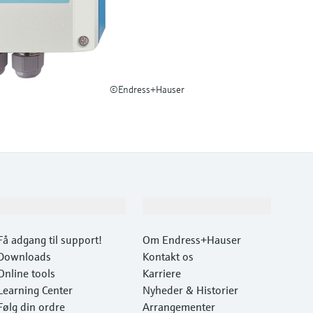
©Endress+Hauser
Support
Virksomhed
Få adgang til support!
Om Endress+Hauser
Downloads
Kontakt os
Online tools
Karriere
Learning Center
Nyheder & Historier
Følg din ordre
Arrangementer