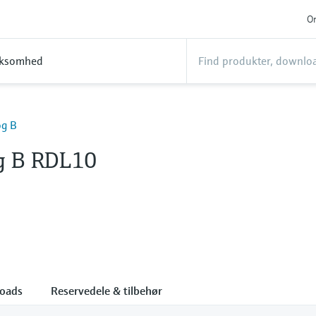
On
rksomhed
og B
g B RDL10
oads
Reservedele & tilbehør