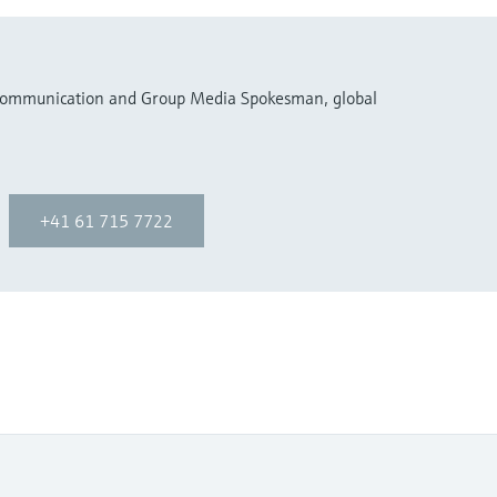
 Communication and Group Media Spokesman, global
+41 61 715 7722