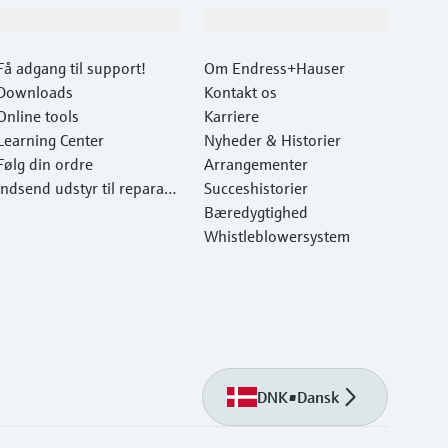
Support
Virksomhed
Få adgang til support!
Om Endress+Hauser
Downloads
Kontakt os
Online tools
Karriere
Learning Center
Nyheder & Historier
Følg din ordre
Arrangementer
Indsend udstyr til reparati
Succeshistorier
on
Bæredygtighed
Whistleblowersystem
DNK
•
Dansk