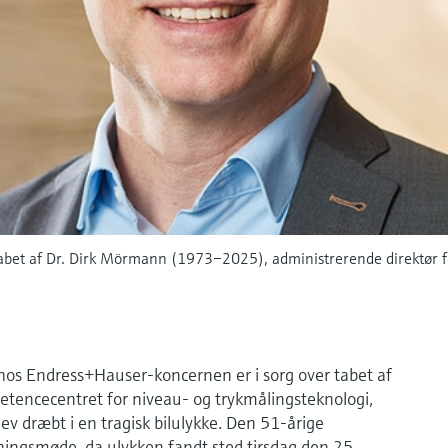
abet af Dr. Dirk Mörmann (1973–2025), administrerende direktør f
hos Endress+Hauser-koncernen er i sorg over tabet af
etencecentret for niveau- og trykmålingsteknologi,
ev dræbt i en tragisk bilulykke. Den 51-årige
ningsmøde, da ulykken fandt sted tirsdag den 25.