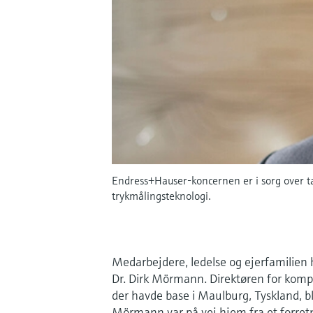
Endress+Hauser-koncernen er i sorg over t
trykmålingsteknologi.
Medarbejdere, ledelse og ejerfamilien 
Dr. Dirk Mörmann. Direktøren for komp
der havde base i Maulburg, Tyskland, bl
Mörmann var på vej hjem fra et forret