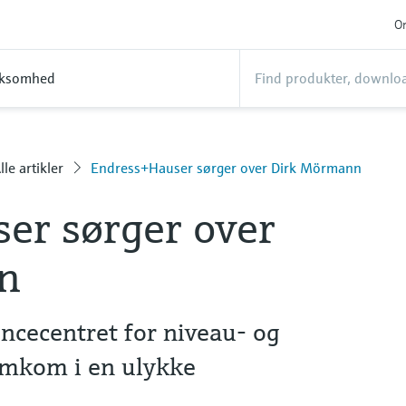
On
rksomhed
lle artikler
Endress+Hauser sørger over Dirk Mörmann
er sørger over
n
ncecentret for niveau- og
omkom i en ulykke