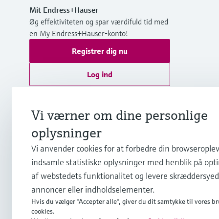
Mit Endress+Hauser
Øg effektiviteten og spar værdifuld tid med
en My Endress+Hauser-konto!
Registrer dig nu
Log ind
Yderligere information
Vi værner om dine personlige
Endress+Hauser A/S
Danmark
oplysninger
Vi anvender cookies for at forbedre din browseroplev
+45 70 131 132
indsamle statistiske oplysninger med henblik på opt
af webstedets funktionalitet og levere skræddersye
info.dk@endress.com
annoncer eller indholdselementer.
Hvis du vælger "Accepter alle", giver du dit samtykke til vores br
cookies.