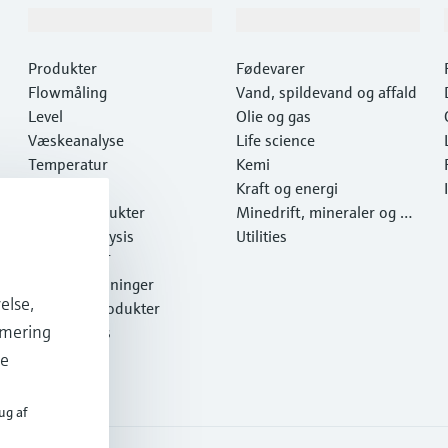
Produkter og tjenester
Industrier
Produkter
Fødevarer
Flowmåling
Vand, spildevand og affald
Level
Olie og gas
Væskeanalyse
Life science
Temperatur
Kemi
Pressure
Kraft og energi
Systemprodukter
Minedrift, mineraler og m
Optical analysis
etaller
Utilities
Netilion IIoT
Softwareløsninger
else,
Udvalgte produkter
imering
Online tools
Services
de
ug af