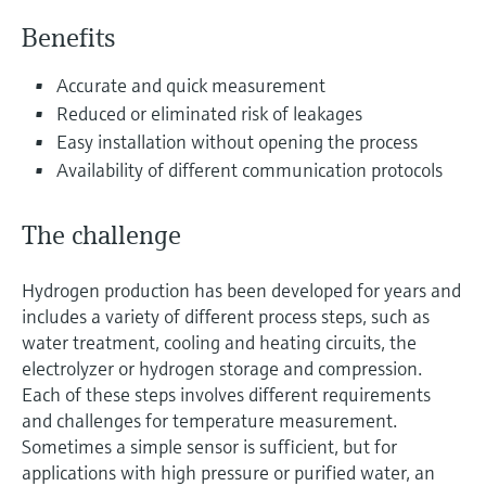
Benefits
Niveaumåling med tryk
Procesfotometre
Device Viewer
Find produktspecifik information og
Accurate and quick measurement
Shop alle
dokumentation
Måling med
Reduced or eliminated risk of leakages
mikrobølgetransmission
Easy installation without opening the process
Find reservedele
Availability of different communication protocols
Find reservedele efter produktkategori,
Memosens-teknologi
ordrekode eller serienummer
The challenge
Shop alle
Hydrogen production has been developed for years and
includes a variety of different process steps, such as
water treatment, cooling and heating circuits, the
electrolyzer or hydrogen storage and compression.
Each of these steps involves different requirements
and challenges for temperature measurement.
Sometimes a simple sensor is sufficient, but for
applications with high pressure or purified water, an