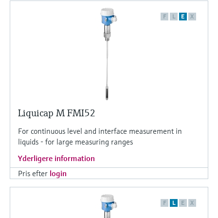
Niveaumåling med tryk
F
L
E
X
Procesfotometre
Device Viewer
Find produktspecifik information og
Shop alle
dokumentation
Måling med
mikrobølgetransmission
Find reservedele
Find reservedele efter produktkategori,
Memosens-teknologi
ordrekode eller serienummer
Shop alle
Liquicap M FMI52
For continuous level and interface measurement in
liquids - for large measuring ranges
Yderligere information
Pris efter
login
F
L
E
X