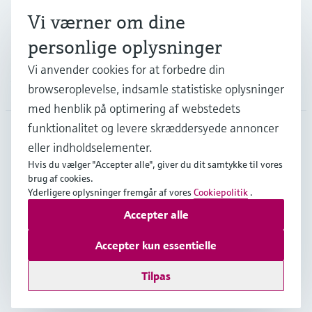
Vi værner om dine
Support
personlige oplysninger
Vi anvender cookies for at forbedre din
Virksomhed
browseroplevelse, indsamle statistiske oplysninger
med henblik på optimering af webstedets
funktionalitet og levere skræddersyede annoncer
eller indholdselementer.
DNK
•
Dansk
Hvis du vælger "Accepter alle", giver du dit samtykke til vores
brug af cookies.
Yderligere oplysninger fremgår af vores
Cookiepolitik
.
Copyright © Endress+Hauser Group Services AG
Accepter alle
Kolofon
Interneterklæring og ansvarsfraskrivelse
Databeskyttelse
Salgs- & leveringsbetingelser
Accepter kun essentielle
Se Fødevarestyrelsens smiley-rapporter
Tilpas