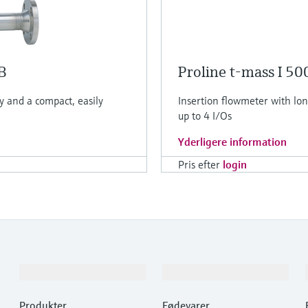
B
Proline t-mass I 50
y and a compact, easily
Insertion flowmeter with lon
up to 4 I/Os
Yderligere information
Pris efter
login
Produkter og tjenester
Industrier
Produkter
Fødevarer