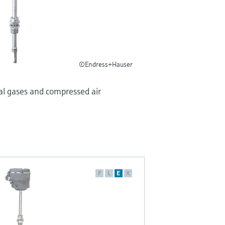
©Endress+Hauser
ial gases and compressed air
F
L
E
X