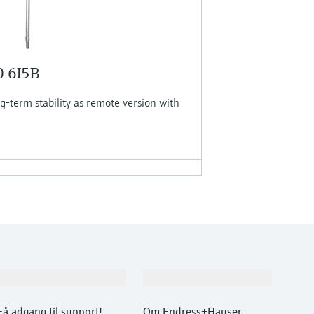
0 6I5B
g-term stability as remote version with
Support
Virksomhed
Få adgang til support!
Om Endress+Hauser