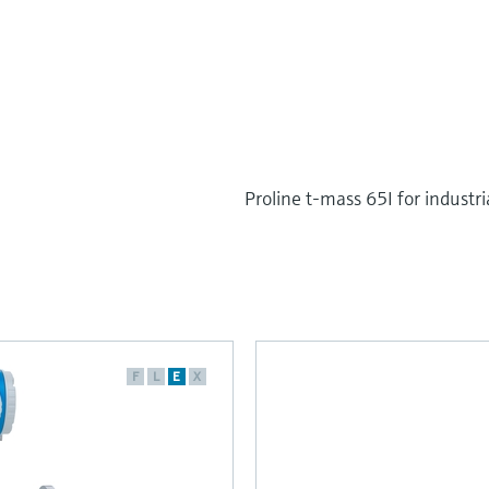
Proline t-mass 65I for industr
F
L
E
X