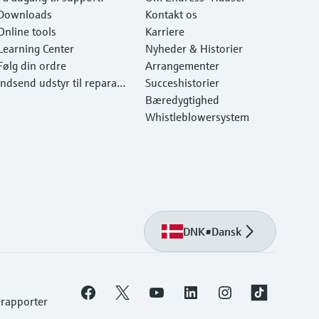
Downloads
Kontakt os
Online tools
Karriere
Learning Center
Nyheder & Historier
Følg din ordre
Arrangementer
Indsend udstyr til reparati
Succeshistorier
on
Bæredygtighed
Whistleblowersystem
DNK
•
Dansk
-rapporter