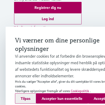
Registrer dig nu
Log ind
Yderligere information
Endress+Hauser A/S
Vi værner om dine personlige
Danmark
oplysninger
+45 70 131 132
Vi anvender cookies for at forbedre din browseroplev
indsamle statistiske oplysninger med henblik på opt
info.dk@endress.com
af webstedets funktionalitet og levere skræddersye
annoncer eller indholdselementer.
Hvis du vælger "Accepter alle", giver du dit samtykke til vores br
cookies.
Yderligere oplysninger fremgår af vores
Cookiepolitik
.
Copyright © Endress+Hauser Group Services AG
Tilpas
Accepter kun essentielle
Accept
Kolofon
Interneterklæring og ansvarsfraskrivelse
Databesk