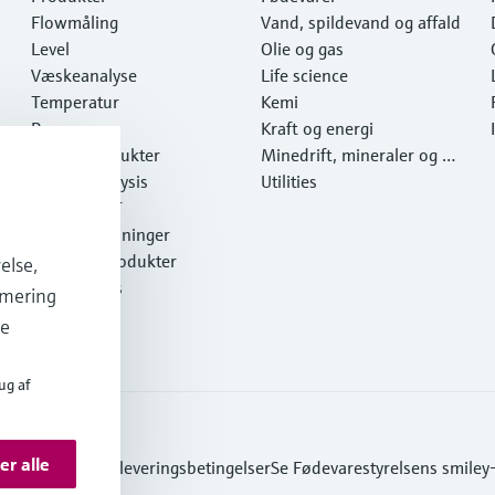
Flowmåling
Vand, spildevand og affald
Level
Olie og gas
Væskeanalyse
Life science
Temperatur
Kemi
Pressure
Kraft og energi
Systemprodukter
Minedrift, mineraler og m
Optical analysis
etaller
Utilities
Netilion IIoT
Softwareløsninger
Udvalgte produkter
else,
Online tools
imering
Services
de
ug af
er alle
yttelse
Salgs- & leveringsbetingelser
Se Fødevarestyrelsens smiley