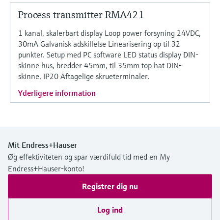
Process transmitter RMA421
Niveaumåling med tryk
Procesfotometre
Device Viewer
1 kanal, skalerbart display Loop power forsyning 24VDC,
Find produktspecifik information og
Shop alle
30mA Galvanisk adskillelse Linearisering op til 32
dokumentation
Måling med
punkter. Setup med PC software LED status display DIN-
mikrobølgetransmission
skinne hus, bredder 45mm, til 35mm top hat DIN-
Find reservedele
skinne, IP20 Aftagelige skrueterminaler.
Find reservedele efter produktkategori,
Memosens-teknologi
ordrekode eller serienummer
Yderligere information
Shop alle
Mit Endress+Hauser
Øg effektiviteten og spar værdifuld tid med en My
Endress+Hauser-konto!
Registrer dig nu
Log ind