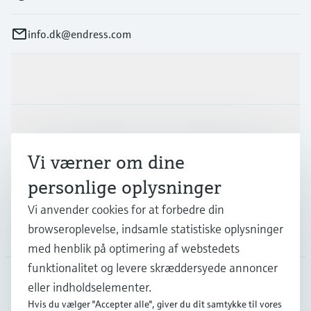
info.dk@endress.com
Produkter og tjenester
Industrier
Vi værner om dine
Support
personlige oplysninger
Vi anvender cookies for at forbedre din
browseroplevelse, indsamle statistiske oplysninger
Virksomhed
med henblik på optimering af webstedets
funktionalitet og levere skræddersyede annoncer
eller indholdselementer.
DNK
•
Dansk
Hvis du vælger "Accepter alle", giver du dit samtykke til vores