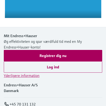
Niveaumåling med tryk
Procesfotometre
Device Viewer
Find produktspecifik information og
Shop alle
dokumentation
Måling med
mikrobølgetransmission
Find reservedele
Mit Endress+Hauser
Find reservedele efter produktkategori,
Memosens-teknologi
Øg effektiviteten og spar værdifuld tid med en My
ordrekode eller serienummer
Endress+Hauser-konto!
Shop alle
Registrer dig nu
Log ind
Yderligere information
Endress+Hauser A/S
Danmark
+45 70 131 132