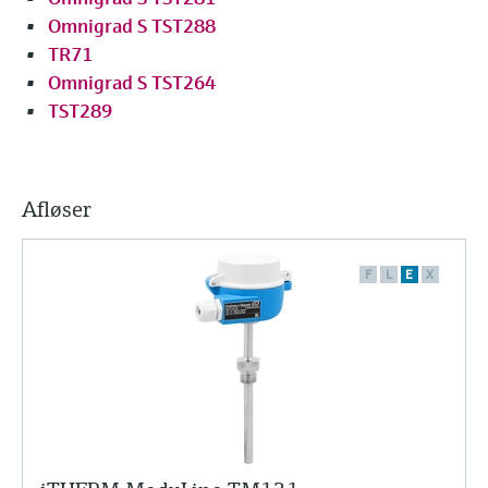
Omnigrad S TST288
TR71
Omnigrad S TST264
TST289
Afløser
F
L
E
X