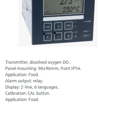
Niveaumåling med tryk
Procesfotometre
Device Viewer
Find produktspecifik information og
Shop alle
dokumentation
Måling med
mikrobølgetransmission
Find reservedele
Find reservedele efter produktkategori,
Memosens-teknologi
ordrekode eller serienummer
Shop alle
Transmitter, dissolved oxygen DO.
Panel mounting: 96x96mm, front IP54.
Application: Food.
Alarm output: relay.
Display: 2-line, 6 languages.
Calibration: CAL button.
Application: Food.