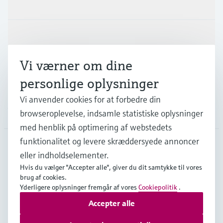
Produkter og tjenester
Industrier
Vi værner om dine
Support
personlige oplysninger
Vi anvender cookies for at forbedre din
Virksomhed
browseroplevelse, indsamle statistiske oplysninger
med henblik på optimering af webstedets
funktionalitet og levere skræddersyede annoncer
eller indholdselementer.
DNK
•
Dansk
Hvis du vælger "Accepter alle", giver du dit samtykke til vores
brug af cookies.
Yderligere oplysninger fremgår af vores
Cookiepolitik
.
Copyright © Endress+Hauser Group Services AG
Accepter alle
Kolofon
Interneterklæring og ansvarsfraskrivelse
Databeskyttelse
Salgs- & leveringsbetingelser