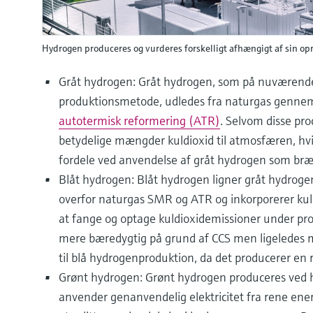
Hydrogen produceres og vurderes forskelligt afhængigt af sin op
Gråt hydrogen: Gråt hydrogen, som på nuværende
produktionsmetode, udledes fra naturgas genn
autotermisk reformering (ATR)
. Selvom disse pro
betydelige mængder kuldioxid til atmosfæren, hvi
fordele ved anvendelse af gråt hydrogen som bræ
Blåt hydrogen: Blåt hydrogen ligner gråt hydrog
overfor naturgas SMR og ATR og inkorporerer kulst
at fange og optage kuldioxidemissioner under p
mere bæredygtig på grund af CCS men ligeledes 
til blå hydrogenproduktion, da det producerer en
Grønt hydrogen: Grønt hydrogen produceres ved hj
anvender genanvendelig elektricitet fra rene energ