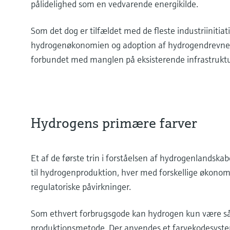
pålidelighed som en vedvarende energikilde.
Som det dog er tilfældet med de fleste industriinitiat
hydrogenøkonomien og adoption af hydrogendrevne p
forbundet med manglen på eksisterende infrastruktu
Hydrogens primære farver
Et af de første trin i forståelsen af hydrogenlandska
til hydrogenproduktion, hver med forskellige økon
regulatoriske påvirkninger.
Som ethvert forbrugsgode kan hydrogen kun være så 
produktionsmetode. Der anvendes et farvekodesystem