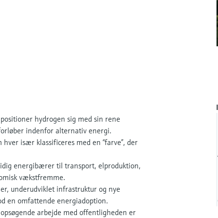
 positioner hydrogen sig med sin rene
orløber indenfor alternativ energi.
ver især klassificeres med en “farve”, der
ig energibærer til transport, elproduktion,
onomisk vækstfremme.
er, underudviklet infrastruktur og nye
mod en omfattende energiadoption.
g opsøgende arbejde med offentligheden er