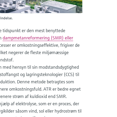
rindelse.
 tidspunkt er den mest benyttede
em
dampmetanreformering (SMR) eller
cesser er omkostningseffektive, frigiver de
lket negerer de fleste miljømæssige
ndstof.
en med hensyn til sin modstandsdygtighed
offangst og lagringsteknologier (CCS) til
roduktion. Denne metode betragtes som
mere omkostningsfuld. ATR er bedre egnet
 renere strøm af kuldioxid end SMR.
ælp af elektrolyse, som er en proces, der
ikilder såsom vind, sol eller hydrostrøm til