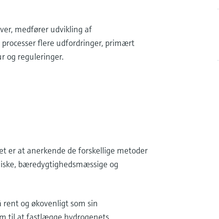
iver, medfører udvikling af
rocesser flere udfordringer, primært
r og reguleringer.
bet er at anerkende de forskellige metoder
omiske, bæredygtighedsmæssige og
rent og økovenligt som sin
 til at fastlægge hydrogenets