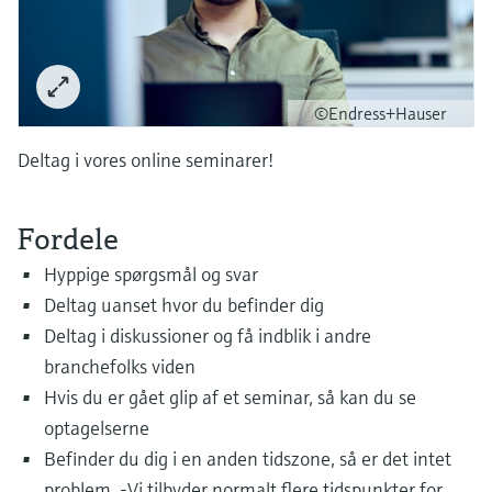
Niveaumåling med tryk
Procesfotometre
Device Viewer
Find produktspecifik information og
Shop alle
dokumentation
Måling med
©Endress+Hauser
mikrobølgetransmission
Find reservedele
Deltag i vores online seminarer!
Find reservedele efter produktkategori,
Memosens-teknologi
ordrekode eller serienummer
Fordele
Shop alle
Hyppige spørgsmål og svar
Deltag uanset hvor du befinder dig
Deltag i diskussioner og få indblik i andre
branchefolks viden
Hvis du er gået glip af et seminar, så kan du se
optagelserne
Befinder du dig i en anden tidszone, så er det intet
problem. -Vi tilbyder normalt flere tidspunkter for