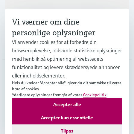
Industrier
Vi værner om dine
Support
personlige oplysninger
Vi anvender cookies for at forbedre din
Virksomhed
browseroplevelse, indsamle statistiske oplysninger
med henblik på optimering af webstedets
funktionalitet og levere skræddersyede annoncer
eller indholdselementer.
DNK
•
Dansk
Hvis du vælger "Accepter alle", giver du dit samtykke til vores
brug af cookies.
Yderligere oplysninger fremgår af vores
Cookiepolitik
.
Copyright © Endress+Hauser Group Services AG
Accepter alle
Kolofon
Interneterklæring og ansvarsfraskrivelse
Databeskyttelse
Salgs- & leveringsbetingelser
Accepter kun essentielle
Se Fødevarestyrelsens smiley-rapporter
Tilpas