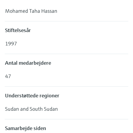
Niveaumåling med tryk
Mohamed Taha Hassan
Procesfotometre
Device Viewer
Find produktspecifik information og
Shop alle
dokumentation
Måling med
Stiftelsesår
mikrobølgetransmission
Find reservedele
1997
Find reservedele efter produktkategori,
Memosens-teknologi
ordrekode eller serienummer
Antal medarbejdere
Shop alle
47
Understøttede regioner
Sudan and South Sudan
Samarbejde siden