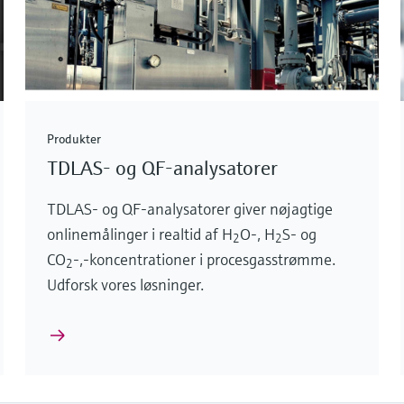
Produkter
TDLAS- og QF-analysatorer
TDLAS- og QF-analysatorer giver nøjagtige
onlinemålinger i realtid af H
O-, H
S- og
2
2
CO
-,-koncentrationer i procesgasstrømme.
2
Udforsk vores løsninger.