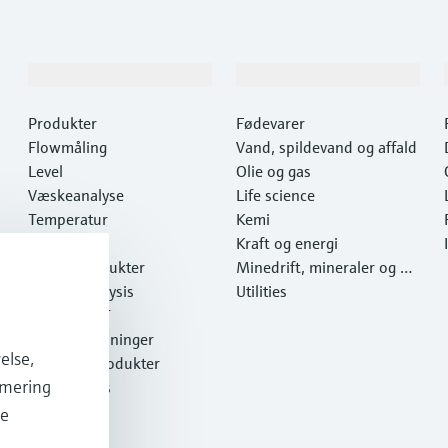
Produkter og tjenester
Industrier
Produkter
Fødevarer
Flowmåling
Vand, spildevand og affald
Level
Olie og gas
Væskeanalyse
Life science
Temperatur
Kemi
Pressure
Kraft og energi
Systemprodukter
Minedrift, mineraler og m
Optical analysis
etaller
Utilities
Netilion IIoT
Softwareløsninger
else,
Udvalgte produkter
imering
Online tools
Services
de