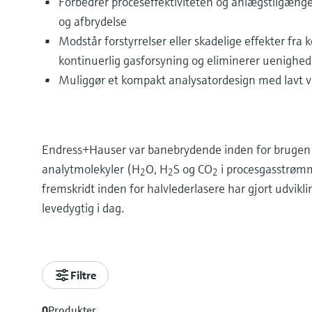
Forbedrer proceseffektiviteten og anlægstilgænge
og afbrydelse
Modstår forstyrrelser eller skadelige effekter fra
kontinuerlig gasforsyning og eliminerer uenighed
Muliggør et kompakt analysatordesign med lavt v
Endress+Hauser var banebrydende inden for brugen a
analytmolekyler (H
O, H
S og CO
i procesgasstrømm
2
2
2
fremskridt inden for halvlederlasere har gjort udvi
levedygtig i dag.
Filtre
0
Produkter