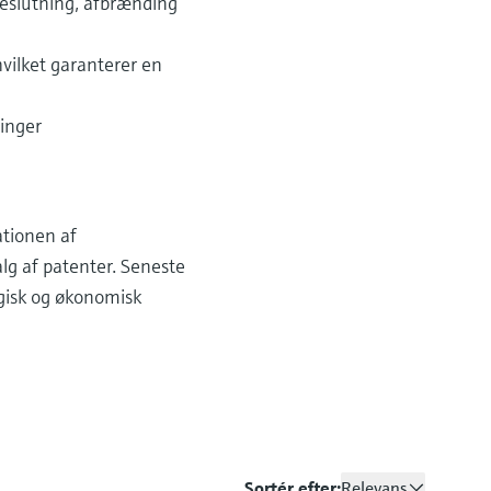
deslutning, afbrænding
hvilket garanterer en
inger​
ationen af
lg af patenter. Seneste
ogisk og økonomisk
Sortér efter:
Relevans