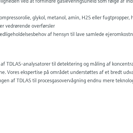
ligheden ved at forhindre gasleveringsuheld som følge af in
 kompressorolie, glykol, metanol, amin, H2S eller fugtpropper, 
er vedrørende overførsler
edligeholdelsesbehov af hensyn til lave samlede ejeromkostn
f TDLAS-analysatorer til detektering og måling af koncentr
e. Vores ekspertise på området understøttes af et bredt udva
klingen af TDLAS til procesgasovervågning endnu mere teknol