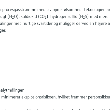
er i procesgasstrømme med lav ppm-følsomhed. Teknologien an
fugt (H
O), kuldioxid (CO
), hydrogensulfid (H
S) med mere i
2
2
2
ålinger med hurtige svartider og muliggør derved en højere 
er.​
nalytmålinger
 minimerer eksplosionsrisikoen, hvilket fremmer personsikke