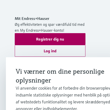
Mit Endress+Hauser
Øg effektiviteten og spar værdifuld tid med
en My Endress+Hauser-konto!
Registrer dig nu
Log ind
Yderligere information
Endress+Hauser A/S
Vi værner om dine personlige
Danmark
oplysninger
Vi anvender cookies for at forbedre din browseroplev
+45 70 131 132
indsamle statistiske oplysninger med henblik på opt
af webstedets funktionalitet og levere skræddersye
info.dk@endress.com
annoncer eller indholdselementer.