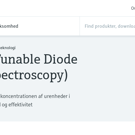
On
rksomhed
eknologi
unable Diode
pectroscopy)
e koncentrationen af urenheder i
og effektivitet