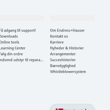
Support
Virksomhed
Få adgang til support!
Om Endress+Hauser
Downloads
Kontakt os
Online tools
Karriere
Learning Center
Nyheder & Historier
Følg din ordre
Arrangementer
Indsend udstyr til reparati
Succeshistorier
on
Bæredygtighed
Whistleblowersystem