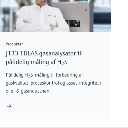
Produkter
JT33 TDLAS gasanalysator til
pålidelig måling af H
S
2
Pålidelig H
S-måling til forbedring af
2
gaskvalitet, proceskontrol og asset-integritet i
olie- & gasindustrien.