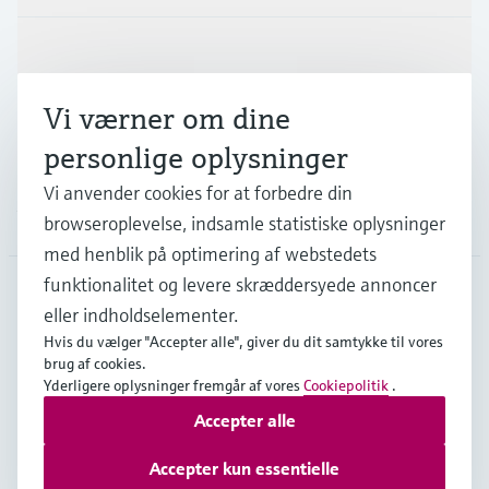
Niveaumåling med tryk
Procesfotometre
Device Viewer
Industrier
Find produktspecifik information og
Shop alle
dokumentation
Måling med
Vi værner om dine
mikrobølgetransmission
Support
Find reservedele
personlige oplysninger
Find reservedele efter produktkategori,
Memosens-teknologi
Vi anvender cookies for at forbedre din
ordrekode eller serienummer
Virksomhed
browseroplevelse, indsamle statistiske oplysninger
Shop alle
med henblik på optimering af webstedets
funktionalitet og levere skræddersyede annoncer
eller indholdselementer.
DNK
•
Dansk
Hvis du vælger "Accepter alle", giver du dit samtykke til vores
brug af cookies.
Yderligere oplysninger fremgår af vores
Cookiepolitik
.
Copyright © Endress+Hauser Group Services AG
Accepter alle
Kolofon
Interneterklæring og ansvarsfraskrivelse
Databeskyttelse
Salgs- & leveringsbetingelser
Accepter kun essentielle
Se Fødevarestyrelsens smiley-rapporter