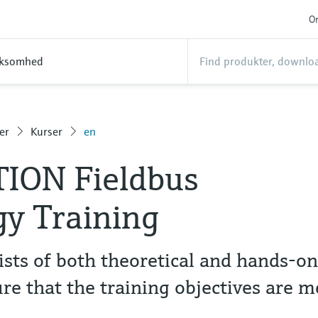
On
rksomhed
er
Kurser
en
ION Fieldbus
y Training
ists of both theoretical and hands-o
re that the training objectives are m