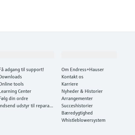
Support
Virksomhed
Få adgang til support!
Om Endress+Hauser
Downloads
Kontakt os
Online tools
Karriere
Learning Center
Nyheder & Historier
Følg din ordre
Arrangementer
Indsend udstyr til reparati
Succeshistorier
on
Bæredygtighed
Whistleblowersystem