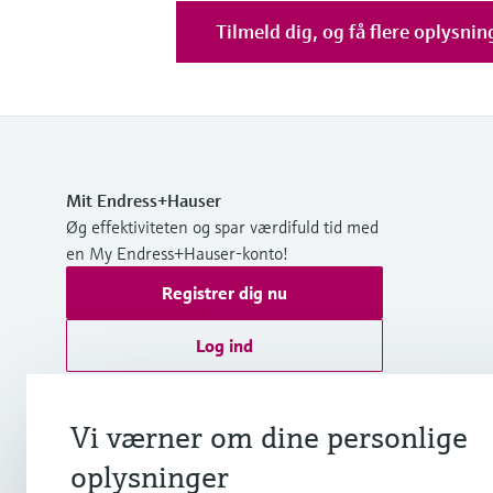
Tilmeld dig, og få flere oplysnin
Mit Endress+Hauser
Øg effektiviteten og spar værdifuld tid med
en My Endress+Hauser-konto!
Registrer dig nu
Log ind
Yderligere information
Endress+Hauser A/S
Vi værner om dine personlige
Danmark
oplysninger