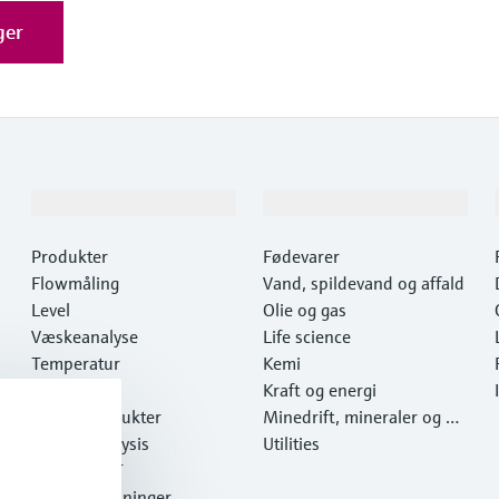
ger
Produkter og tjenester
Industrier
Produkter
Fødevarer
Flowmåling
Vand, spildevand og affald
Level
Olie og gas
Væskeanalyse
Life science
Temperatur
Kemi
Pressure
Kraft og energi
Systemprodukter
Minedrift, mineraler og m
Optical analysis
etaller
Utilities
Netilion IIoT
Softwareløsninger