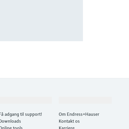
Support
Virksomhed
Få adgang til support!
Om Endress+Hauser
Downloads
Kontakt os
Online tools
Karriere