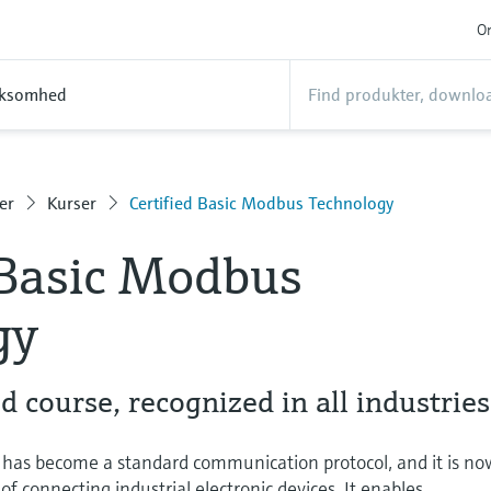
On
rksomhed
er
Kurser
Certified Basic Modbus Technology
 Basic Modbus
gy
 course, recognized in all industries
has become a standard communication protocol, and it is no
 connecting industrial electronic devices. It enables