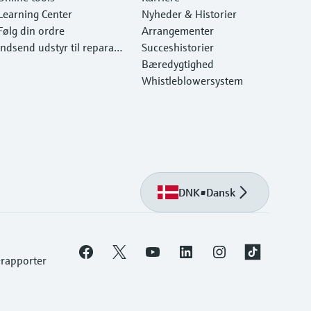
Learning Center
Nyheder & Historier
Følg din ordre
Arrangementer
Indsend udstyr til reparati
Succeshistorier
on
Bæredygtighed
Whistleblowersystem
DNK
•
Dansk
-rapporter