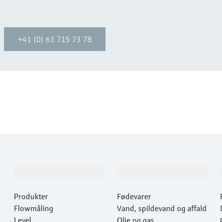
+41 (0) 61 715 73 78
Produkter og tjenester
Industrier
Produkter
Fødevarer
Flowmåling
Vand, spildevand og affald
Level
Olie og gas