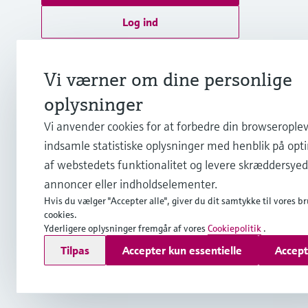
Log ind
Yderligere information
Endress+Hauser A/S
Vi værner om dine personlige
Danmark
oplysninger
Vi anvender cookies for at forbedre din browseroplev
+45 70 131 132
indsamle statistiske oplysninger med henblik på opt
af webstedets funktionalitet og levere skræddersye
info.dk@endress.com
annoncer eller indholdselementer.
Hvis du vælger "Accepter alle", giver du dit samtykke til vores br
cookies.
Yderligere oplysninger fremgår af vores
Cookiepolitik
.
Copyright © Endress+Hauser Group Services AG
Tilpas
Accepter kun essentielle
Accept
Kolofon
Interneterklæring og ansvarsfraskrivelse
Databesk