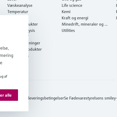
Væskeanalyse
Life science
Temperatur
Kemi
Pressure
Kraft og energi
Systemprodukter
Minedrift, mineraler og m
Optical analysis
etaller
Utilities
Netilion IIoT
Softwareløsninger
else,
Udvalgte produkter
imering
Online tools
Services
de
ug af
er alle
yttelse
Salgs- & leveringsbetingelser
Se Fødevarestyrelsens smiley