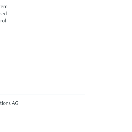
stem
used
rol
tions AG