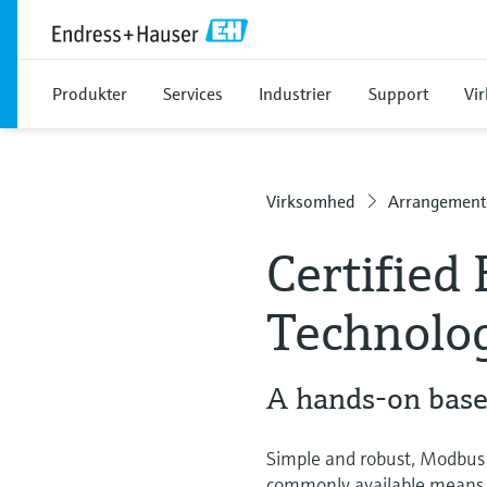
Produkter
Services
Industrier
Support
Vi
Virksomhed
Arrangement
Certified
Technolo
A hands-on based
Simple and robust, Modbus 
commonly available means of