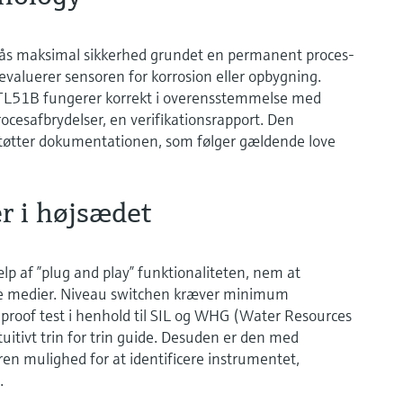
ås maksimal sikkerhed grundet en permanent proces-
valuerer sensoren for korrosion eller opbygning.
FTL51B fungerer korrekt i overensstemmelse med
ocesafbrydelser, en verifikationsrapport. Den
tøtter dokumentationen, som følger gældende love
r i højsædet
p af ”plug and play” funktionaliteten, nem at
llige medier. Niveau switchen kræver minimum
proof test i henhold til SIL og WHG (Water Resources
tuitivt trin for trin guide. Desuden er den med
en mulighed for at identificere instrumentet,
.