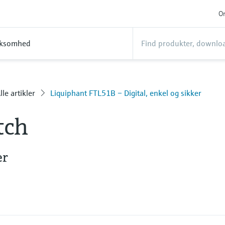
On
rksomhed
lle artikler
Liquiphant FTL51B – Digital, enkel og sikker
tch
er