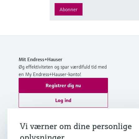
Abonner
Mit Endress+Hauser
Øg effektiviteten og spar værdifuld tid med
en My Endress+Hauser-konto!
Registrer dig nu
Log ind
Yderligere information
Vi værner om dine personlige
Endress+Hauser A/S
Danmark
oplysninger