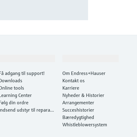
Support
Virksomhed
Få adgang til support!
Om Endress+Hauser
Downloads
Kontakt os
Online tools
Karriere
Learning Center
Nyheder & Historier
Følg din ordre
Arrangementer
Indsend udstyr til reparati
Succeshistorier
on
Bæredygtighed
Whistleblowersystem