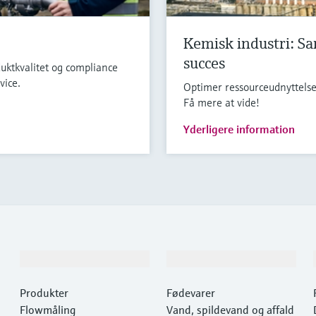
Kemisk industri: 
succes
uktkvalitet og compliance
vice.
Optimer ressourceudnyttels
Få mere at vide!
Yderligere information
Produkter og tjenester
Industrier
Produkter
Fødevarer
Flowmåling
Vand, spildevand og affald