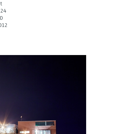
t
 24
50
2012