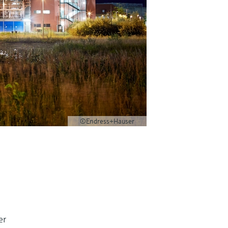
©Endress+Hauser
er