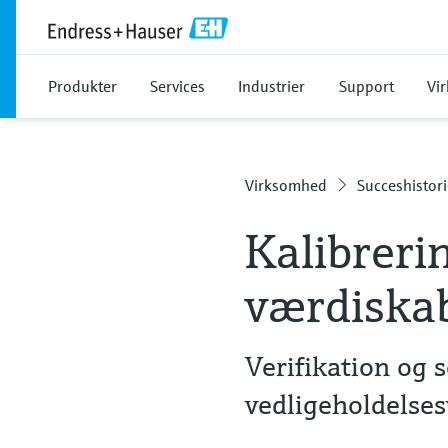
Produkter
Services
Industrier
Support
Vi
Virksomhed
Succeshistori
Kalibreri
værdiska
Verifikation og 
vedligeholdelse