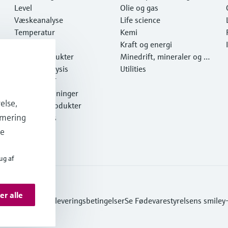
Level
Olie og gas
Væskeanalyse
Life science
Temperatur
Kemi
Pressure
Kraft og energi
Systemprodukter
Minedrift, mineraler og m
Optical analysis
etaller
Utilities
Netilion IIoT
Softwareløsninger
else,
Udvalgte produkter
imering
Online tools
Services
de
ug af
er alle
yttelse
Salgs- & leveringsbetingelser
Se Fødevarestyrelsens smiley