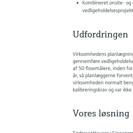
Kombineret onsite- og o
vedligeholdelsesprojekte
Udfordringen
Virksomhedens planlægningsan
gennemføre vedligeholdelse
af 50 flowmålere, inden for 
år, så planlæggerne forvent
virksomheden normalt benytt
kalibreringskrav og var ikke
Vores løsning
Endress+Hauser i Singapore