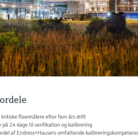
fordele
 kritiske flowmålere efter fem års drift
på 24 dage til verifikation og kalibrering
rdel af Endress+Hausers omfattende kalibreringskompetenc