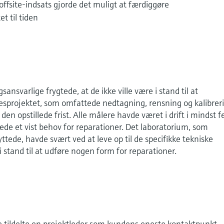
ffsite-indsats gjorde det muligt at færdiggøre
t til tiden
svarlige frygtede, at de ikke ville være i stand til at
sprojektet, som omfattede nedtagning, rensning og kalibrer
den opstillede frist. Alle målere havde været i drift i mindst 
ede et vist behov for reparationer. Det laboratorium, som
ede, havde svært ved at leve op til de specifikke tekniske
 i stand til at udføre nogen form for reparationer.
 tildelte en projektleder som kundens eneste kontaktpunkt.