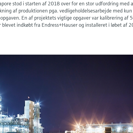
ore stod i starten af 2018 over for en stor udfordring med a
kning af produktionen pga. vedligeholdelsesarbejde med kun
re opgaven. En af projektets vigtige opgaver var kalibrering af 
r blevet indkøbt fra Endress+Hauser og installeret i løbet af 