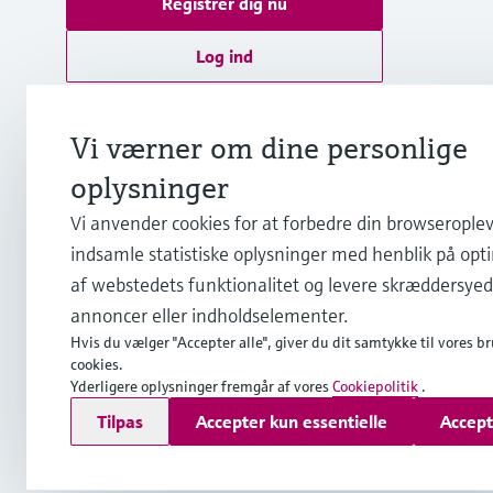
Registrer dig nu
Log ind
Yderligere information
Endress+Hauser A/S
Vi værner om dine personlige
Danmark
oplysninger
Vi anvender cookies for at forbedre din browseroplev
+45 70 131 132
indsamle statistiske oplysninger med henblik på opt
af webstedets funktionalitet og levere skræddersye
info.dk@endress.com
annoncer eller indholdselementer.
Hvis du vælger "Accepter alle", giver du dit samtykke til vores br
cookies.
Yderligere oplysninger fremgår af vores
Cookiepolitik
.
Copyright © Endress+Hauser Group Services AG
Tilpas
Accepter kun essentielle
Accept
Kolofon
Interneterklæring og ansvarsfraskrivelse
Databesk