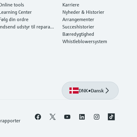
Online tools
Karriere
Learning Center
Nyheder & Historier
Følg din ordre
Arrangementer
Indsend udstyr til reparati
Succeshistorier
on
Bæredygtighed
Whistleblowersystem
DNK
•
Dansk
-rapporter