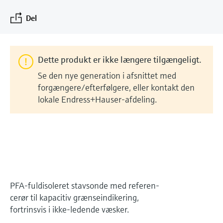
Gain knowledge with our learning resources
Endress+Hauser Optical Analysis
Job opportunities at
Optical analysis
Shop alle
Konduktiv niveaumåling
Temperatur-switche
Energy managers & application
Luftkvalitetsmåleenheder
Netilion Device Viewer
Minedrift, mineraler og metaller
Karriere
Bæredygtighed
Oversigt over arrangementer og
Del
Laboratorieinstrumenter
Endress+Hauser SICK
Arrangementer
managers
Endress+Hauser SICK
uddannelse
Vælg mellem forskellige arrangementer,
Netilion IIoT
Niveaumåling med
Overfladetemperaturfølere
Røgdetektorer
Netilion Water
Utilities
Relaterede virksomheder
Automatiske vandprøveudtagere
herunder kurser, seminarer, udstillinger,
svømmerafbryder
Surge arresters
Dette produkt er ikke længere tilgængeligt.
messer og onlineseminarer.
Softwareløsninger
Kabelsonder
Enheder til måling af synsvidde
TOC-, COD- og SAC-analysatorer
Se den nye generation i afsnittet med
Radiometrisk niveaumåling
Shop alle
I fokus for alle industrier
forgængere/efterfølgere, eller kontakt den
Multipunktstermometre
Overhøjdedetektorer
ORP-sensorer og transmittere
lokale Endress+Hauser-afdeling.
Niveaumåling med
Produkteredskaber
Bæredygtighedsløsninger til
Shop alle
Shop alle
drejebladsafbryder
Slamniveausensorer og -
industrielle markeder
transmittere
Produktfinder
Servoniveaumåling
Find produkter baseret på
Transformation af procesindustrien
produktegenskaber
Næringsstofanalysatorer og -
gennem digitalisering
Elektromekanisk niveaumåling
sensorer
Instrument-valg via
PFA-fuldisoleret stavsonde med referen-
Driftsmæssig overlegenhed baseret
cerør til kapacitiv grænseindikering,
applikationsparametre
Niveaumåling med
Analysatorer til hårdhed, jern og
på beslutningsrelevant
fortrinsvis i ikke-ledende væsker.
Find, vælg og konfigurer produkter ved hjælp
mikrobølgebarriere
mere
procesgennemsigtighed
af applikationsparametre.