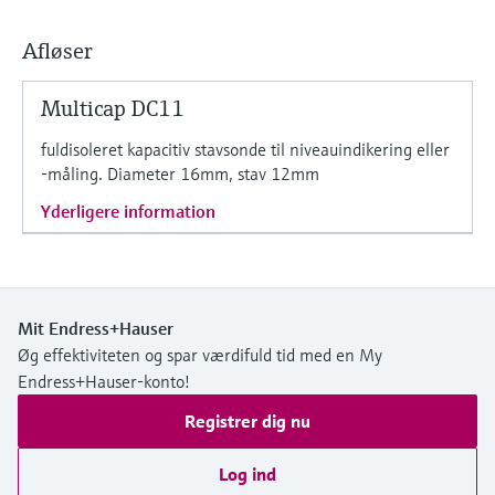
Niveaumåling med tryk
Procesfotometre
Device Viewer
Afløser
Find produktspecifik information og
Shop alle
dokumentation
Måling med
Multicap DC11
mikrobølgetransmission
Find reservedele
fuldisoleret kapacitiv stavsonde til niveauindikering eller
-måling. Diameter 16mm, stav 12mm
Find reservedele efter produktkategori,
Memosens-teknologi
ordrekode eller serienummer
Yderligere information
Shop alle
Mit Endress+Hauser
Øg effektiviteten og spar værdifuld tid med en My
Endress+Hauser-konto!
Registrer dig nu
Log ind