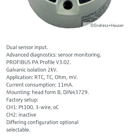
Niveaumåling med tryk
Procesfotometre
Device Viewer
Find produktspecifik information og
©Endress+Hauser
Shop alle
dokumentation
Måling med
mikrobølgetransmission
Find reservedele
Dual sensor input.
Find reservedele efter produktkategori,
Memosens-teknologi
Advanced diagnostics: sensor monitoring.
ordrekode eller serienummer
PROFIBUS PA Profile V3.02.
Galvanic isolation 2kV.
Shop alle
Application: RTC, TC, Ohm, mV.
Current consumption: 11mA.
Mounting: head form B, DIN43729.
Factory setup:
CH1: Pt100, 3-wire, oC
CH2: inactive
Differing configuration optional
selectable.