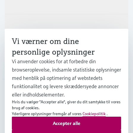
Produkter og tjenester
Industrier
Vi værner om dine
Support
personlige oplysninger
Vi anvender cookies for at forbedre din
Virksomhed
browseroplevelse, indsamle statistiske oplysninger
med henblik på optimering af webstedets
funktionalitet og levere skræddersyede annoncer
eller indholdselementer.
DNK
•
Dansk
Hvis du vælger "Accepter alle", giver du dit samtykke til vores
brug af cookies.
Yderligere oplysninger fremgår af vores
Cookiepolitik
.
Copyright © Endress+Hauser Group Services AG
Accepter alle
Kolofon
Interneterklæring og ansvarsfraskrivelse