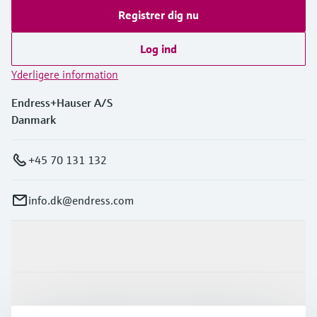
Registrer dig nu
Niveaumåling med tryk
Procesfotometre
Device Viewer
Log ind
Find produktspecifik information og
Shop alle
dokumentation
Måling med
Yderligere information
mikrobølgetransmission
Find reservedele
Endress+Hauser A/S
Find reservedele efter produktkategori,
Danmark
Memosens-teknologi
ordrekode eller serienummer
Shop alle
+45 70 131 132
info.dk@endress.com
Produkter og tjenester
Industrier