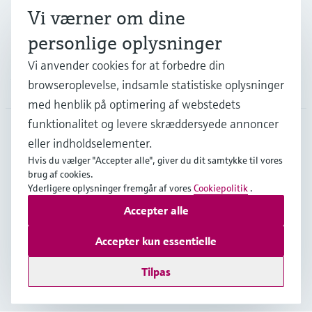
Vi værner om dine
Support
personlige oplysninger
Vi anvender cookies for at forbedre din
Virksomhed
browseroplevelse, indsamle statistiske oplysninger
med henblik på optimering af webstedets
funktionalitet og levere skræddersyede annoncer
eller indholdselementer.
DNK
•
Dansk
Hvis du vælger "Accepter alle", giver du dit samtykke til vores
brug af cookies.
Yderligere oplysninger fremgår af vores
Cookiepolitik
.
Copyright © Endress+Hauser Group Services AG
Accepter alle
Kolofon
Interneterklæring og ansvarsfraskrivelse
Databeskyttelse
Salgs- & leveringsbetingelser
Accepter kun essentielle
Se Fødevarestyrelsens smiley-rapporter
Tilpas