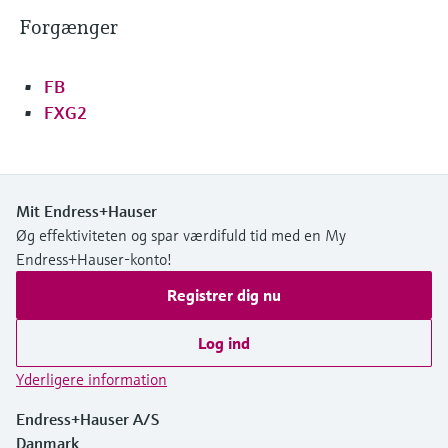
Forgænger
Niveaumåling med tryk
Procesfotometre
Device Viewer
Find produktspecifik information og
FB
Shop alle
dokumentation
Måling med
FXG2
mikrobølgetransmission
Find reservedele
Find reservedele efter produktkategori,
Memosens-teknologi
ordrekode eller serienummer
Mit Endress+Hauser
Shop alle
Øg effektiviteten og spar værdifuld tid med en My
Endress+Hauser-konto!
Registrer dig nu
Log ind
Yderligere information
Endress+Hauser A/S
Danmark