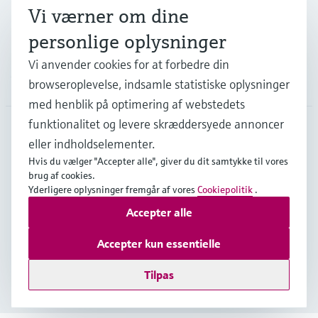
Vi værner om dine
Support
personlige oplysninger
Vi anvender cookies for at forbedre din
Virksomhed
browseroplevelse, indsamle statistiske oplysninger
med henblik på optimering af webstedets
funktionalitet og levere skræddersyede annoncer
eller indholdselementer.
DNK
•
Dansk
Hvis du vælger "Accepter alle", giver du dit samtykke til vores
brug af cookies.
Yderligere oplysninger fremgår af vores
Cookiepolitik
.
Copyright © Endress+Hauser Group Services AG
Accepter alle
Kolofon
Interneterklæring og ansvarsfraskrivelse
Databeskyttelse
Salgs- & leveringsbetingelser
Accepter kun essentielle
Se Fødevarestyrelsens smiley-rapporter
Tilpas