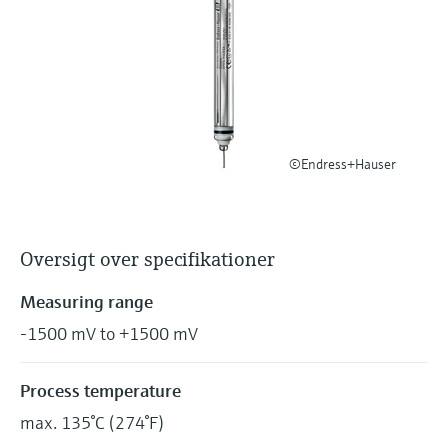
Niveaumåling med tryk
Procesfotometre
Device Viewer
Find produktspecifik information og
Shop alle
dokumentation
Måling med
mikrobølgetransmission
Find reservedele
Find reservedele efter produktkategori,
©Endress+Hauser
Memosens-teknologi
ordrekode eller serienummer
Shop alle
Oversigt over specifikationer
Measuring range
-1500 mV to +1500 mV
Process temperature
max. 135°C (274°F)