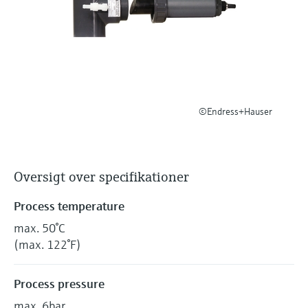
Niveaumåling med tryk
Procesfotometre
Device Viewer
Find produktspecifik information og
Shop alle
dokumentation
Måling med
mikrobølgetransmission
Find reservedele
Find reservedele efter produktkategori,
©Endress+Hauser
Memosens-teknologi
ordrekode eller serienummer
Shop alle
Oversigt over specifikationer
Process temperature
max. 50°C
(max. 122°F)
Process pressure
max. 6bar