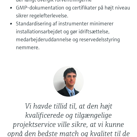
GMP-dokumentation og certifikater på højt niveau
Niveaumåling med tryk
Procesfotometre
Device Viewer
sikrer regelefterlevelse.
Find produktspecifik information og
Standardisering af instrumenter minimerer
Shop alle
dokumentation
Måling med
installationsarbejdet og gør idriftsættelse,
mikrobølgetransmission
medarbejderuddannelse og reservedelsstyring
Find reservedele
nemmere.
Find reservedele efter produktkategori,
Memosens-teknologi
ordrekode eller serienummer
Shop alle
Vi havde tillid til, at den højt
kvalificerede og tilgængelige
projektservice ville sikre, at vi kunne
opnå den bedste match og kvalitet til de