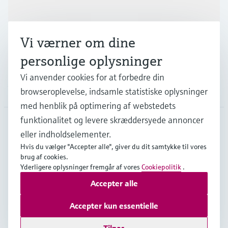
Industrier
Vi værner om dine
Support
personlige oplysninger
Vi anvender cookies for at forbedre din
Virksomhed
browseroplevelse, indsamle statistiske oplysninger
med henblik på optimering af webstedets
funktionalitet og levere skræddersyede annoncer
eller indholdselementer.
DNK
•
Dansk
Hvis du vælger "Accepter alle", giver du dit samtykke til vores
brug af cookies.
Yderligere oplysninger fremgår af vores
Cookiepolitik
.
Copyright © Endress+Hauser Group Services AG
Accepter alle
Kolofon
Interneterklæring og ansvarsfraskrivelse
Databeskyttelse
Salgs- & leveringsbetingelser
Accepter kun essentielle
Se Fødevarestyrelsens smiley-rapporter