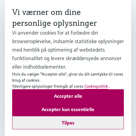
Vi værner om dine
Support
personlige oplysninger
Vi anvender cookies for at forbedre din
browseroplevelse, indsamle statistiske oplysninger
Virksomhed
med henblik på optimering af webstedets
funktionalitet og levere skræddersyede annoncer
eller indholdselementer.
DNK
•
Dansk
Hvis du vælger "Accepter alle", giver du dit samtykke til vores
brug af cookies.
Yderligere oplysninger fremgår af vores
Cookiepolitik
.
Copyright © Endress+Hauser Group Services AG
Accepter alle
Kolofon
Interneterklæring og ansvarsfraskrivelse
Databeskyttelse
Salgs- & leveringsbetingelser
Accepter kun essentielle
Se Fødevarestyrelsens smiley-rapporter
Tilpas