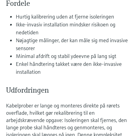
Fordele
Niveaumåling med tryk
Procesfotometre
Device Viewer
Hurtig kalibrering uden at fjerne isoleringen
Find produktspecifik information og
Ikke-invasiv installation mindsker risikoen og
Shop alle
dokumentation
Måling med
nedetiden
mikrobølgetransmission
Nøjagtige målinger, der kan måle sig med invasive
Find reservedele
sensorer
Find reservedele efter produktkategori,
Memosens-teknologi
ordrekode eller serienummer
Minimal afdrift og stabil ydeevne på lang sigt
Enkel håndtering takket være den ikke-invasive
Shop alle
installation
Udfordringen
Kabelprober er lange og monteres direkte på rørets
overflade, hvilket gør rekalibrering til en
arbejdskrævende opgave: Isoleringen skal fjernes, den
lange probe skal håndteres og genmonteres, og
isoleringen skal lægges på igen. Denne kompleksitet